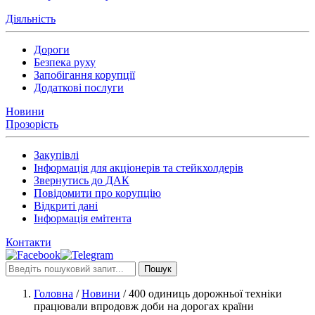
Діяльність
Дороги
Безпека руху
Запобігання корупції
Додаткові послуги
Новини
Прозорість
Закупівлі
Інформація для акціонерів та стейкхолдерів
Звернутись до ДАК
Повідомити про корупцію
Відкриті дані
Інформація емітента
Контакти
Пошук
Головна
/
Новини
/
400 одиниць дорожньої техніки
працювали впродовж доби на дорогах країни