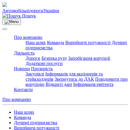
Автомобільні
дороги
України
Пошук
Про компанію
Наш шлях
Команда
Виробничі потужності
Дочірні
підприємства
Діяльність
Дороги
Безпека руху
Запобігання корупції
Додаткові послуги
Новини
Прозорість
Закупівлі
Інформація для акціонерів та
стейкхолдерів
Звернутись до ДАК
Повідомити про
корупцію
Відкриті дані
Інформація емітента
Контакти
Про компанію
Наш шлях
Команда
Дочірні підприємства
Виробничі потужності