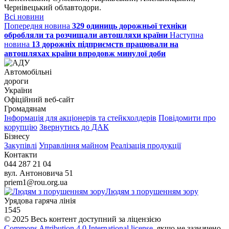
Чернівецький облавтодори.
Всі новини
Попередня новина
329 одиниць дорожньої техніки
обробляли та розчищали автошляхи країни
Наступна
новина
13 дорожніх підприємств працювали на
автошляхах країни впродовж минулої доби
Автомобільні
дороги
України
Офіційний веб‑сайт
Громадянам
Інформація для акціонерів та стейкхолдерів
Повідомити про
корупцію
Звернутись до ДАК
Бізнесу
Закупівлі
Управління майном
Реалізація продукції
Контакти
044 287 21 04
вул. Антоновича 51
priem1@rou.org.ua
Людям з порушенням зору
Урядова гаряча лінія
1545
© 2025 Весь контент доступний за ліцензією
Commons Attribution 4.0 International license
, якщо не зазначено