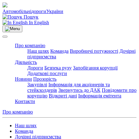
Автомобільні
дороги
України
Пошук
In English
Про компанію
Наш шлях
Команда
Виробничі потужності
Дочірні
підприємства
Діяльність
Дороги
Безпека руху
Запобігання корупції
Додаткові послуги
Новини
Прозорість
Закупівлі
Інформація для акціонерів та
стейкхолдерів
Звернутись до ДАК
Повідомити про
корупцію
Відкриті дані
Інформація емітента
Контакти
Про компанію
Наш шлях
Команда
Дочірні підприємства