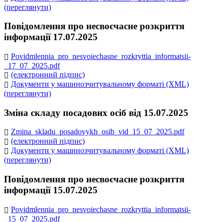
(переглянути)
Повідомлення про несвоєчасне розкриття
інформації 17.07.2025
Povidmlennia_pro_nesvoiechasne_rozkryttia_informatsii-
_17_07_2025.pdf
(електронний підпис)
Документи у машинозчитувальному форматі (XML)
(переглянути)
Зміна складу посадових осіб від 15.07.2025
Zmina_skladu_posadovykh_osib_vid_15_07_2025.pdf
(електронний підпис)
Документи у машинозчитувальному форматі (XML)
(переглянути)
Повідомлення про несвоєчасне розкриття
інформації 15.07.2025
Povidmlennia_pro_nesvoiechasne_rozkryttia_informatsii-
_15_07_2025.pdf