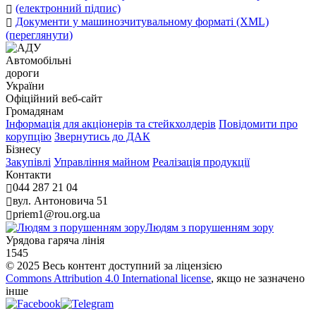
(електронний підпис)
Документи у машинозчитувальному форматі (XML)
(переглянути)
Автомобільні
дороги
України
Офіційний веб‑сайт
Громадянам
Інформація для акціонерів та стейкхолдерів
Повідомити про
корупцію
Звернутись до ДАК
Бізнесу
Закупівлі
Управління майном
Реалізація продукції
Контакти
044 287 21 04
вул. Антоновича 51
priem1@rou.org.ua
Людям з порушенням зору
Урядова гаряча лінія
1545
© 2025 Весь контент доступний за ліцензією
Commons Attribution 4.0 International license
, якщо не зазначено
інше