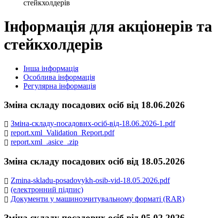
стейкхолдерів
Інформація для акціонерів та
стейкхолдерів
Інша інформація
Особлива інформація
Регулярна інформація
Зміна складу посадових осіб від 18.06.2026
Зміна-складу-посадових-осіб-від-18.06.2026-1.pdf
report.xml_Validation_Report.pdf
report.xml_.asice_.zip
Зміна складу посадових осіб від 18.05.2026
Zmina-skladu-posadovykh-osib-vid-18.05.2026.pdf
(електронний підпис)
Документи у машинозчитувальному форматі (RAR)
Зміна складу посадових осіб від 05.02.2026