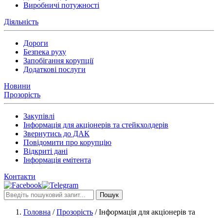
Виробничі потужності
Діяльність
Дороги
Безпека руху
Запобігання корупції
Додаткові послуги
Новини
Прозорість
Закупівлі
Інформація для акціонерів та стейкхолдерів
Звернутись до ДАК
Повідомити про корупцію
Відкриті дані
Інформація емітента
Контакти
Пошук
Головна
/
Прозорість
/
Інформація для акціонерів та