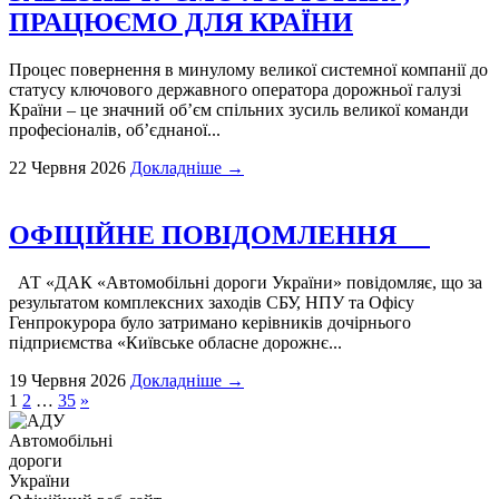
ПРАЦЮЄМО ДЛЯ КРАЇНИ
Процес повернення в минулому великої системної компанії до
статусу ключового державного оператора дорожньої галузі
Країни – це значний об’єм спільних зусиль великої команди
професіоналів, об’єднаної...
22 Червня 2026
Докладніше →
ОФІЦІЙНЕ ПОВІДОМЛЕННЯ
АТ «ДАК «Автомобільні дороги України» повідомляє, що за
результатом комплексних заходів СБУ, НПУ та Офісу
Генпрокурора було затримано керівників дочірнього
підприємства «Київське обласне дорожнє...
19 Червня 2026
Докладніше →
Пагінація
1
2
…
35
»
записів
Автомобільні
дороги
України