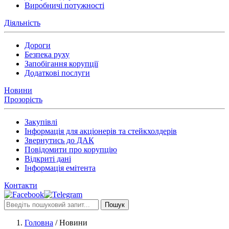
Виробничі потужності
Діяльність
Дороги
Безпека руху
Запобігання корупції
Додаткові послуги
Новини
Прозорість
Закупівлі
Інформація для акціонерів та стейкхолдерів
Звернутись до ДАК
Повідомити про корупцію
Відкриті дані
Інформація емітента
Контакти
Пошук
Головна
/
Новини