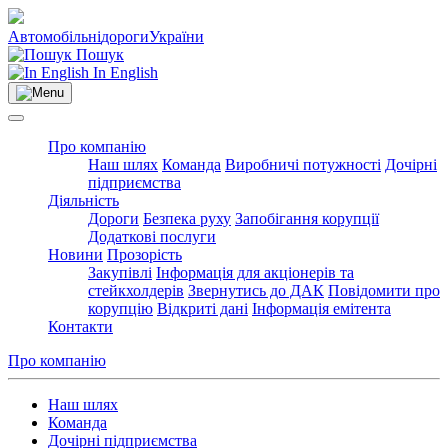
Автомобільні
дороги
України
Пошук
In English
Про компанію
Наш шлях
Команда
Виробничі потужності
Дочірні
підприємства
Діяльність
Дороги
Безпека руху
Запобігання корупції
Додаткові послуги
Новини
Прозорість
Закупівлі
Інформація для акціонерів та
стейкхолдерів
Звернутись до ДАК
Повідомити про
корупцію
Відкриті дані
Інформація емітента
Контакти
Про компанію
Наш шлях
Команда
Дочірні підприємства