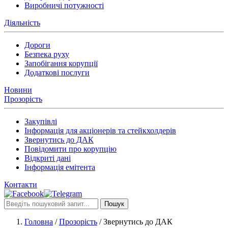
Виробничі потужності
Діяльність
Дороги
Безпека руху
Запобігання корупції
Додаткові послуги
Новини
Прозорість
Закупівлі
Інформація для акціонерів та стейкхолдерів
Звернутись до ДАК
Повідомити про корупцію
Відкриті дані
Інформація емітента
Контакти
Пошук
Головна
/
Прозорість
/
Звернутись до ДАК