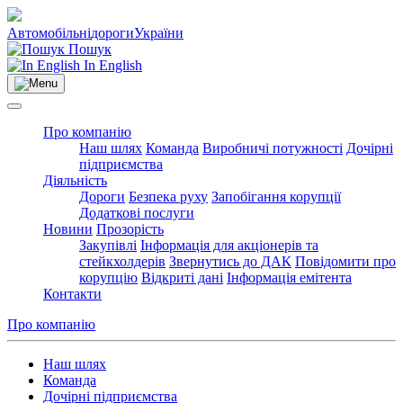
Автомобільні
дороги
України
Пошук
In English
Про компанію
Наш шлях
Команда
Виробничі потужності
Дочірні
підприємства
Діяльність
Дороги
Безпека руху
Запобігання корупції
Додаткові послуги
Новини
Прозорість
Закупівлі
Інформація для акціонерів та
стейкхолдерів
Звернутись до ДАК
Повідомити про
корупцію
Відкриті дані
Інформація емітента
Контакти
Про компанію
Наш шлях
Команда
Дочірні підприємства