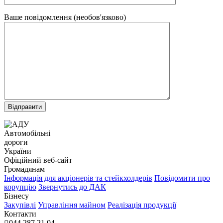
Ваше повідомлення (необов'язково)
Автомобільні
дороги
України
Офіційний веб‑сайт
Громадянам
Інформація для акціонерів та стейкхолдерів
Повідомити про
корупцію
Звернутись до ДАК
Бізнесу
Закупівлі
Управління майном
Реалізація продукції
Контакти
044 287 21 04