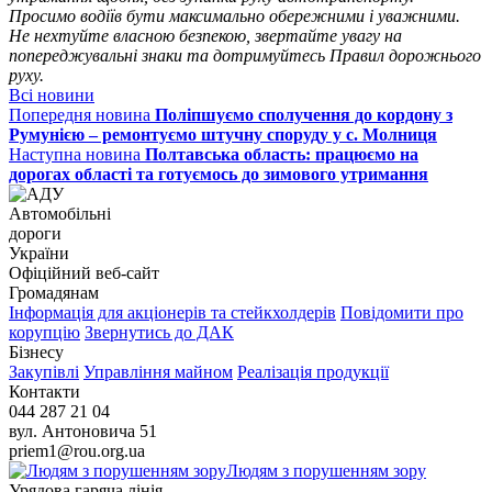
Просимо водіїв бути максимально обережними і уважними.
Не нехтуйте власною безпекою, звертайте увагу на
попереджувальні знаки та дотримуйтесь Правил дорожнього
руху.
Всі новини
Попередня новина
Поліпшуємо сполучення до кордону з
Румунією – ремонтуємо штучну споруду у с. Молниця
Наступна новина
Полтавська область: працюємо на
дорогах області та готуємось до зимового утримання
Автомобільні
дороги
України
Офіційний веб‑сайт
Громадянам
Інформація для акціонерів та стейкхолдерів
Повідомити про
корупцію
Звернутись до ДАК
Бізнесу
Закупівлі
Управління майном
Реалізація продукції
Контакти
044 287 21 04
вул. Антоновича 51
priem1@rou.org.ua
Людям з порушенням зору
Урядова гаряча лінія