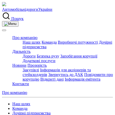
Автомобільні
дороги
України
Пошук
Про компанію
Наш шлях
Команда
Виробничі потужності
Дочірні
підприємства
Діяльність
Дороги
Безпека руху
Запобігання корупції
Додаткові послуги
Новини
Прозорість
Закупівлі
Інформація для акціонерів та
стейкхолдерів
Звернутись до ДАК
Повідомити про
корупцію
Відкриті дані
Інформація емітента
Контакти
Про компанію
Наш шлях
Команда
Дочірні підприємства