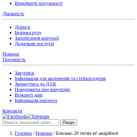
Виробничі потужності
Діяльність
Дороги
Безпека руху
Запобігання корупції
Додаткові послуги
Новини
Прозорість
Закупівлі
Інформація для акціонерів та стейкхолдерів
Звернутись до ДАК
Повідомити про корупцію
Відкриті дані
Інформація емітента
Контакти
Пошук
Головна
/
Новини
/
Близько 20 тисяч м² аварійної