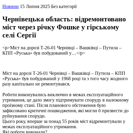
Новини
15 Липня 2025
Без категорії
Чернівецька область: відремонтовано
міст через річку Фошке у гірському
селі Сергії
<p>Міст на дорозі Т-26-01 Чернівці – Вашківці – Путила –
КПП «Руська» був побудований у…</p>
Міст на дорозі Т-26-01 Чернівці – Вашківці – Путила – КПП
«Руська» був побудований у 1968 році та з того часу жодного
разу капітально не ремонтувався.
Роботи виконувались виключно в межах експлуатаційного
утримання, це дало змогу підтримувати споруду в належному
проїзному стані. Після планового обстеження було
зафіксовано критичні пошкодження, які могли б призвести до
руйнування споруди.
Цього року, вперше за понад 55 років міст відремонтували у
межах експлуатаційного утримання.
Які роботи виконали?