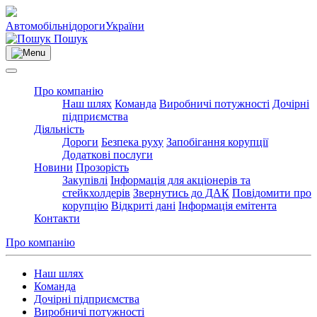
Автомобільні
дороги
України
Пошук
Про компанію
Наш шлях
Команда
Виробничі потужності
Дочірні
підприємства
Діяльність
Дороги
Безпека руху
Запобігання корупції
Додаткові послуги
Новини
Прозорість
Закупівлі
Інформація для акціонерів та
стейкхолдерів
Звернутись до ДАК
Повідомити про
корупцію
Відкриті дані
Інформація емітента
Контакти
Про компанію
Наш шлях
Команда
Дочірні підприємства
Виробничі потужності