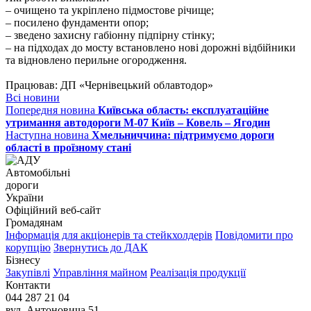
– очищено та укріплено підмостове річище;
– посилено фундаменти опор;
– зведено захисну габіонну підпірну стінку;
– на підходах до мосту встановлено нові дорожні відбійники
та відновлено перильне огородження.
Працював: ДП «Чернівецький облавтодор»
Всі новини
Попередня новина
Київська область: експлуатаційне
утримання автодороги М-07 Київ – Ковель – Ягодин
Наступна новина
Хмельниччина: підтримуємо дороги
області в проїзному стані
Автомобільні
дороги
України
Офіційний веб‑сайт
Громадянам
Інформація для акціонерів та стейкхолдерів
Повідомити про
корупцію
Звернутись до ДАК
Бізнесу
Закупівлі
Управління майном
Реалізація продукції
Контакти
044 287 21 04
вул. Антоновича 51