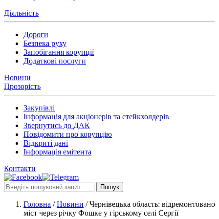
Діяльність
Дороги
Безпека руху
Запобігання корупції
Додаткові послуги
Новини
Прозорість
Закупівлі
Інформація для акціонерів та стейкхолдерів
Звернутись до ДАК
Повідомити про корупцію
Відкриті дані
Інформація емітента
Контакти
Пошук
Головна
/
Новини
/
Чернівецька область: відремонтовано
міст через річку Фошке у гірському селі Сергії