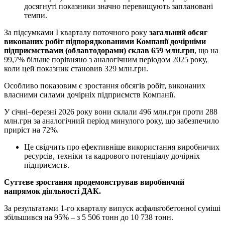
досягнуті показники значно перевищують заплановані
темпи.
За підсумками І кварталу поточного року
загальний обсяг
виконаних робіт підпорядкованими Компанії дочірніми
підприємствами (облавтодорами) склав 659 млн.грн
, що на
99,7% більше порівняно з аналогічним періодом 2025 року,
коли цей показник становив 329 млн.грн.
Особливо показовим є зростання обсягів робіт, виконаних
власними силами дочірніх підприємств Компанії.
У січні–березні 2026 року вони склали 496 млн.грн проти 288
млн.грн за аналогічний період минулого року, що забезпечило
приріст на 72%.
Це свідчить про ефективніше використання виробничих
ресурсів, техніки та кадрового потенціалу дочірніх
підприємств.
Суттєве зростання продемонстрував виробничий
напрямок діяльності ДАК.
За результатами 1-го кварталу випуск асфальтобетонної суміші
збільшився на 95% – з 5 506 тонн до 10 738 тонн.