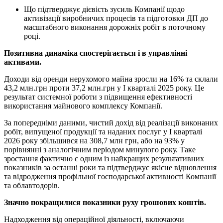
Що підтверджує дієвість зусиль Компанії щодо
активізації виробничих процесів та підготовки ДП до
масштабного виконання дорожніх робіт в поточному
році.
Позитивна динаміка спостерігається і в управлінні
активами.
Доходи від оренди нерухомого майна зросли на 16% та склали
43,2 млн.грн проти 37,2 млн.грн у І кварталі 2025 року. Це
результат системної роботи з підвищення ефективності
використання майнового комплексу Компанії.
За попередніми даними, чистий дохід від реалізації виконаних
робіт, випущеної продукції та наданих послуг у І кварталі
2026 року збільшився на 308,7 млн грн, або на 93% у
порівнянні з аналогічним періодом минулого року. Таке
зростання фактично є одним із найкращих результативних
показників за останні роки та підтверджує якісне відновлення
та відродження профільної господарської активності Компанії
та облавтодорів.
Значно покращилися показники руху грошових коштів.
Надходження від операційної діяльності, включаючи