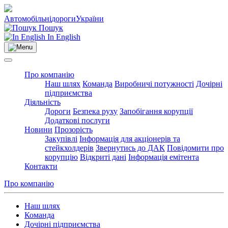
Автомобільні
дороги
України
Пошук
In English
Про компанію
Наш шлях
Команда
Виробничі потужності
Дочірні
підприємства
Діяльність
Дороги
Безпека руху
Запобігання корупції
Додаткові послуги
Новини
Прозорість
Закупівлі
Інформація для акціонерів та
стейкхолдерів
Звернутись до ДАК
Повідомити про
корупцію
Відкриті дані
Інформація емітента
Контакти
Про компанію
Наш шлях
Команда
Дочірні підприємства