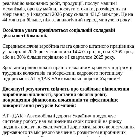
реалізацію виконаних робіт, продукції, послуг машин і
механізмів, оренду майна, послуги стоянки, розміщення та
зберігання, у І кварталі 2026 року склали 431,5 млн.грн. Це на
44 млн.грн більше, ніж за аналогічний період минулого року.
Особлива увага приділяється соціальній складовій
діяльності Компанії.
Середньомісячна заробітна плата одного штатного працівника
у І кварталі 2026 року становила 14 457 грн., що на 3 369 грн.,
або на 30% більше порівняно з І кварталом 2025 року.
Зростання рівня оплати праці є важливим кроком у підтримці
трудових колективів та збереженні кадрового потенціалу
підприємств АТ «ДАК «Автомобільні дороги України»!
Досягнуті результати свідчать про стабільне відновлення
виробничої діяльності, зростання обсягів робіт,
покращення фінансових показників та ефективніше
використання ресурсів Компанії!
АТ «ДАК «Автомобільні дороги України» продовжує
системну роботу над зміцненням своїх позицій на ринку
надання послуг по експлуатації доріг загального користування
державного та місцевого значення, розвитком виробничих