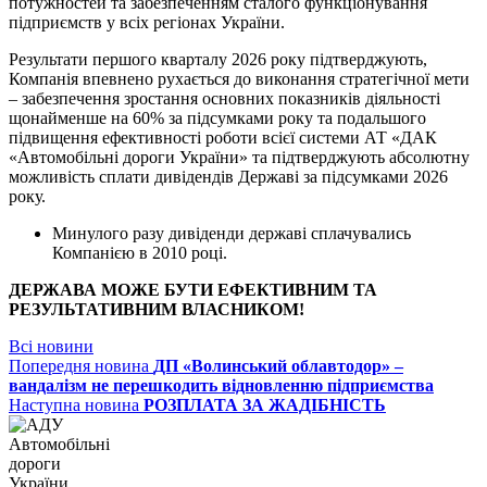
потужностей та забезпеченням сталого функціонування
підприємств у всіх регіонах України.
Результати першого кварталу 2026 року підтверджують,
Компанія впевнено рухається до виконання стратегічної мети
– забезпечення зростання основних показників діяльності
щонайменше на 60% за підсумками року та подальшого
підвищення ефективності роботи всієї системи АТ «ДАК
«Автомобільні дороги України» та підтверджують абсолютну
можливість сплати дивідендів Державі за підсумками 2026
року.
Минулого разу дивіденди державі сплачувались
Компанією в 2010 році.
ДЕРЖАВА МОЖЕ БУТИ ЕФЕКТИВНИМ ТА
РЕЗУЛЬТАТИВНИМ ВЛАСНИКОМ!
Всі новини
Попередня новина
ДП «Волинський облавтодор» –
вандалізм не перешкодить відновленню підприємства
Наступна новина
РОЗПЛАТА ЗА ЖАДІБНІСТЬ
Автомобільні
дороги
України