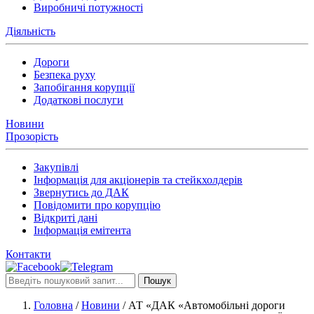
Виробничі потужності
Діяльність
Дороги
Безпека руху
Запобігання корупції
Додаткові послуги
Новини
Прозорість
Закупівлі
Інформація для акціонерів та стейкхолдерів
Звернутись до ДАК
Повідомити про корупцію
Відкриті дані
Інформація емітента
Контакти
Пошук
Головна
/
Новини
/
АТ «ДАК «Автомобільні дороги