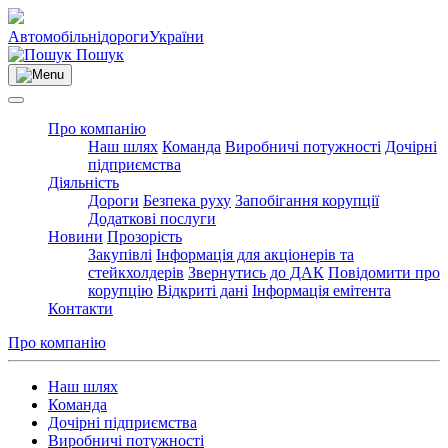
Автомобільні
дороги
України
Пошук
Про компанію
Наш шлях
Команда
Виробничі потужності
Дочірні
підприємства
Діяльність
Дороги
Безпека руху
Запобігання корупції
Додаткові послуги
Новини
Прозорість
Закупівлі
Інформація для акціонерів та
стейкхолдерів
Звернутись до ДАК
Повідомити про
корупцію
Відкриті дані
Інформація емітента
Контакти
Про компанію
Наш шлях
Команда
Дочірні підприємства
Виробничі потужності