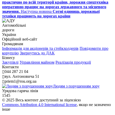
практично по всій території країни, дорожня спецтехніка
оперативно працює на дорогах державного та місцевого
значення.
Наступна новина
Сотні одиниць дорожньої
техніки працюють на дорогах країни
Автомобільні
дороги
України
Офіційний веб‑сайт
Громадянам
Інформація для акціонерів та стейкхолдерів
Повідомити про
корупцію
Звернутись до ДАК
Бізнесу
Закупівлі
Управління майном
Реалізація продукції
Контакти
044 287 21 04
вул. Антоновича 51
priem1@rou.org.ua
Людям з порушенням зору
Урядова гаряча лінія
1545
© 2025 Весь контент доступний за ліцензією
Commons Attribution 4.0 International license
, якщо не зазначено
інше