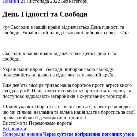
Новини
21 Листопада 2022
Без категорії
День Гідності та Свободи
<p>Сьогодні в нашій країні відзначається День гідності та
свободи. Український народ і сьогодні виборює свою…</p>
Сьогодні в нашій країні відзначається День гідності та
свободи.
Український народ і сьогодні виборює свою свободу,
незалежність та право на гідне життя у власній країні.
Вже дев’ять місяців триває наша боротьба проти агресивного
сусіда – росії. Наші захисники мужньо протистоять ворогу та
поступово відкидають загарбників з окупованих територій.
Щодня українці борються на всіх фронтах, та вкотре доводять
що ми сильна, незламна та вільна нація здатна боротись за свої
права, свободи й демократичні цінності.
Вистоїмо та Переможемо ворога!
Всі новини
Попередня новина
Через суттєве погіршення погодних умов