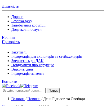
Діяльність
Дороги
Безпека руху
Запобігання корупції
Додаткові послуги
Новини
Прозорість
Закупівлі
Інформація для акціонерів та стейкхолдерів
Звернутись до ДАК
Повідомити про корупцію
Відкриті дані
Інформація емітента
Контакти
Пошук
Головна
/
Новини
/
День Гідності та Свободи