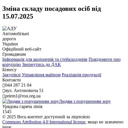
Зміна складу посадових осіб від
15.07.2025
Автомобільні
дороги
України
Офіційний веб‑сайт
Громадянам
Інформація для акціонерів та стейкхолдерів
Повідомити про
корупцію
Звернутись до ДАК
Бізнесу
Закупівлі
Управління майном
Реалізація продукції
Контакти
044 287 21 04
вул. Антоновича 51
priem1@rou.org.ua
Людям з порушенням зору
Урядова гаряча лінія
1545
© 2025 Весь контент доступний за ліцензією
Commons Attribution 4.0 International license
, якщо не зазначено
інше