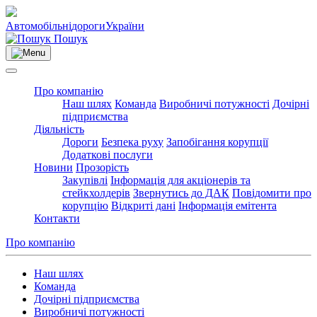
Автомобільні
дороги
України
Пошук
Про компанію
Наш шлях
Команда
Виробничі потужності
Дочірні
підприємства
Діяльність
Дороги
Безпека руху
Запобігання корупції
Додаткові послуги
Новини
Прозорість
Закупівлі
Інформація для акціонерів та
стейкхолдерів
Звернутись до ДАК
Повідомити про
корупцію
Відкриті дані
Інформація емітента
Контакти
Про компанію
Наш шлях
Команда
Дочірні підприємства
Виробничі потужності