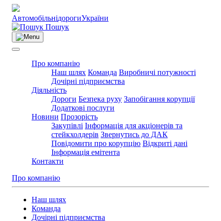
Автомобільні
дороги
України
Пошук
Про компанію
Наш шлях
Команда
Виробничі потужності
Дочірні підприємства
Діяльність
Дороги
Безпека руху
Запобігання корупції
Додаткові послуги
Новини
Прозорість
Закупівлі
Інформація для акціонерів та
стейкхолдерів
Звернутись до ДАК
Повідомити про корупцію
Відкриті дані
Інформація емітента
Контакти
Про компанію
Наш шлях
Команда
Дочірні підприємства