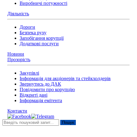
Виробничі потужності
Діяльність
Дороги
Безпека руху
Запобігання корупції
Додаткові послуги
Новини
Прозорість
Закупівлі
Інформація для акціонерів та стейкхолдерів
Звернутись до ДАК
Повідомити про корупцію
Відкриті дані
Інформація емітента
Контакти
Пошук