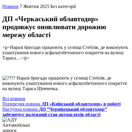
Новини
7 Жовтня 2025
Без категорії
ДП «Черкаський облавтодор»
продовжує оновлювати дорожню
мережу області
<p>Наразі бригади працюють у селищі Стеблів, де виконують
улаштування нового асфальтобетонного покриття на вулиці
Тараса…</p>
Наразі бригади працюють у селищі Стеблів, де
виконують улаштування нового асфальтобетонного покриття
на вулиці Тараса Шевченка.
Всі новини
Попередня новина
ДП «Київський облавтодор» в роботі
Наступна новина
ДП “Чернівецький облавтодор”
забезпечує належний стан автошляхів області
Автомобільні
дороги