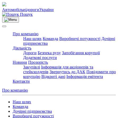
Автомобільні
дороги
України
Пошук
Про компанію
Наш шлях
Команда
Виробничі потужності
Дочірні
підприємства
Діяльність
Дороги
Безпека руху
Запобігання корупції
Додаткові послуги
Новини
Прозорість
Закупівлі
Інформація для акціонерів та
стейкхолдерів
Звернутись до ДАК
Повідомити про
корупцію
Відкриті дані
Інформація емітента
Контакти
Про компанію
Наш шлях
Команда
Дочірні підприємства
Виробничі потужності