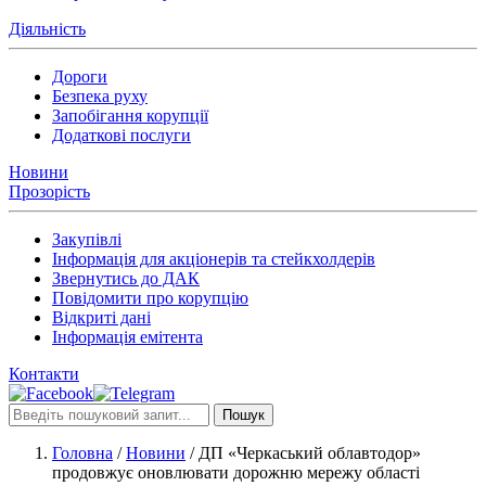
Діяльність
Дороги
Безпека руху
Запобігання корупції
Додаткові послуги
Новини
Прозорість
Закупівлі
Інформація для акціонерів та стейкхолдерів
Звернутись до ДАК
Повідомити про корупцію
Відкриті дані
Інформація емітента
Контакти
Пошук
Головна
/
Новини
/
ДП «Черкаський облавтодор»
продовжує оновлювати дорожню мережу області