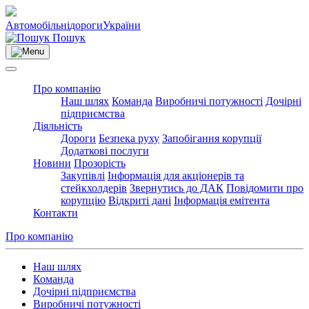
Автомобільні
дороги
України
Пошук
Про компанію
Наш шлях
Команда
Виробничі потужності
Дочірні
підприємства
Діяльність
Дороги
Безпека руху
Запобігання корупції
Додаткові послуги
Новини
Прозорість
Закупівлі
Інформація для акціонерів та
стейкхолдерів
Звернутись до ДАК
Повідомити про
корупцію
Відкриті дані
Інформація емітента
Контакти
Про компанію
Наш шлях
Команда
Дочірні підприємства
Виробничі потужності