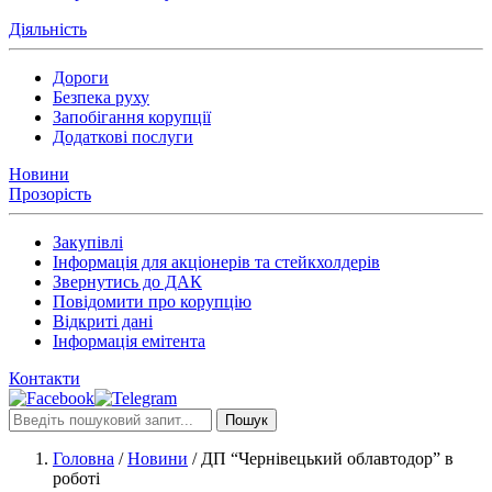
Діяльність
Дороги
Безпека руху
Запобігання корупції
Додаткові послуги
Новини
Прозорість
Закупівлі
Інформація для акціонерів та стейкхолдерів
Звернутись до ДАК
Повідомити про корупцію
Відкриті дані
Інформація емітента
Контакти
Пошук
Головна
/
Новини
/
ДП “Чернівецький облавтодор” в
роботі