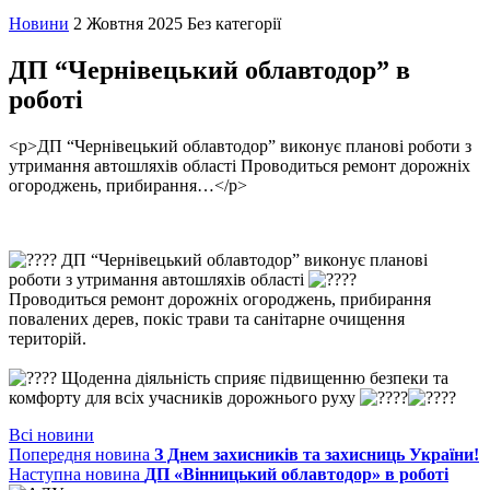
Новини
2 Жовтня 2025
Без категорії
ДП “Чернівецький облавтодор” в
роботі
<p>ДП “Чернівецький облавтодор” виконує планові роботи з
утримання автошляхів області Проводиться ремонт дорожніх
огороджень, прибирання…</p>
ДП “Чернівецький облавтодор” виконує планові
роботи з утримання автошляхів області
Проводиться ремонт дорожніх огороджень, прибирання
повалених дерев, покіс трави та санітарне очищення
територій.
Щоденна діяльність сприяє підвищенню безпеки та
комфорту для всіх учасників дорожнього руху
Всі новини
Попередня новина
З Днем захисників та захисниць України!
Наступна новина
ДП «Вінницький облавтодор» в роботі