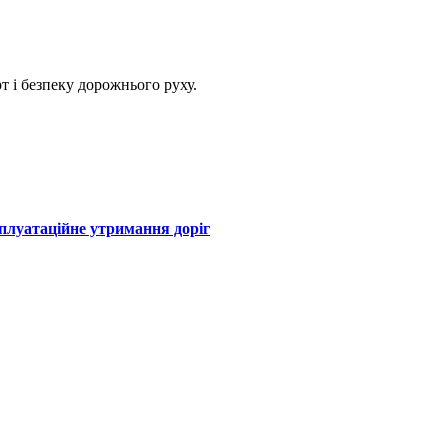
т і безпеку дорожнього руху.
сплуатаційне утримання доріг