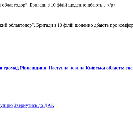
й облавтодор”. Бригади з 10 філій щоденно дбають…</p>
кий облавтодор”. Бригади з 10 філій щоденно дбають про комфор
я громад Рівненщини.
Наступна новина
Київська область: ек
рупцію
Звернутись до ДАК