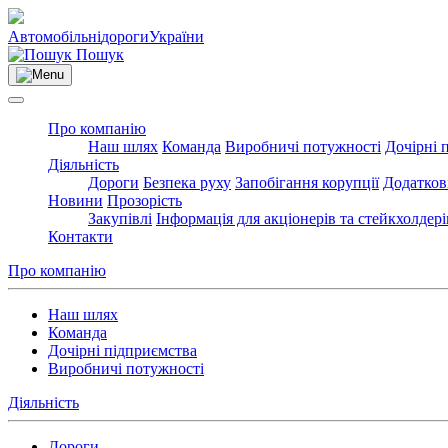
Автомобільні
дороги
України
Пошук
Про компанію
Наш шлях
Команда
Виробничі потужності
Дочірні 
Діяльність
Дороги
Безпека руху
Запобігання корупції
Додатков
Новини
Прозорість
Закупівлі
Інформація для акціонерів та стейкхолдері
Контакти
Про компанію
Наш шлях
Команда
Дочірні підприємства
Виробничі потужності
Діяльність
Дороги