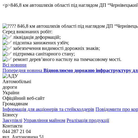
<p>846,8 км автошляхів області під наглядом ДП “Чернівецьки
846,8 км автошляхів області під наглядом ДП “Чернівець
Серед виконаних робіт:
ліквідація деформацій;
підсипка занижених узбіч;
забезпечення видимості дорожніх знаків;
підтримка санітарного стану;
ремонт дерев’яного настилу на тимчасовому мості.
Всі новини
Попередня новина
Відновлюємо дорожню інфраструктуру дл
Автомобільні
дороги
України
Офіційний веб‑сайт
Громадянам
Інформація для акціонерів та стейкхолдерів
Повідомити про ко
Бізнесу
Закупівлі
Управління майном
Реалізація продукції
Контакти
044 287 21 04
вул. Антоновича 51