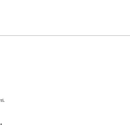
ті.
.