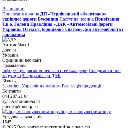
Всі новини
Попередня новина
ДП «Чернівецький облавтодор»
укріплює дороги Буковини
Наступна новина
Привітання
Т.в.о. Голови Правління «ДАК «Автомобільні дороги
України» Олексія Дорошенко з нагоди Дня автомобіліста і
дорожника
Автомобільні
дороги
України
Офіційний веб‑сайт
Громадянам
Інформація для акціонерів та стейкхолдерів
Повідомити про
корупцію
Звернутись до ДАК
Бізнесу
Закупівлі
Управління майном
Реалізація продукції
Контакти
044 287 21 04
вул. Антоновича 51
priem1@rou.org.ua
Людям з порушенням зору
Урядова гаряча лінія
1545
© 2025 Весь контент доступний за ліцензією