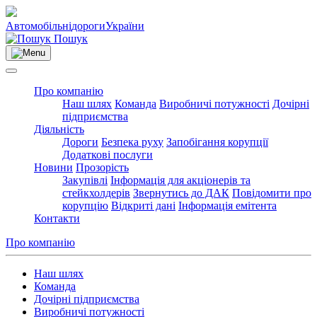
Автомобільні
дороги
України
Пошук
Про компанію
Наш шлях
Команда
Виробничі потужності
Дочірні
підприємства
Діяльність
Дороги
Безпека руху
Запобігання корупції
Додаткові послуги
Новини
Прозорість
Закупівлі
Інформація для акціонерів та
стейкхолдерів
Звернутись до ДАК
Повідомити про
корупцію
Відкриті дані
Інформація емітента
Контакти
Про компанію
Наш шлях
Команда
Дочірні підприємства
Виробничі потужності