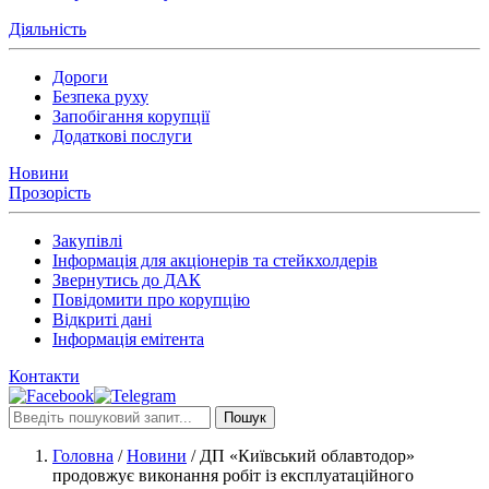
Діяльність
Дороги
Безпека руху
Запобігання корупції
Додаткові послуги
Новини
Прозорість
Закупівлі
Інформація для акціонерів та стейкхолдерів
Звернутись до ДАК
Повідомити про корупцію
Відкриті дані
Інформація емітента
Контакти
Пошук
Головна
/
Новини
/
ДП «Київський облавтодор»
продовжує виконання робіт із експлуатаційного