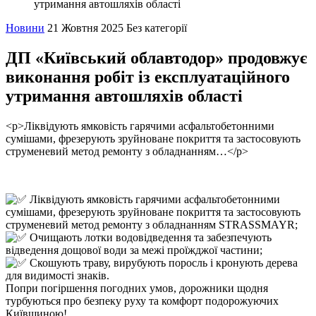
утримання автошляхів області
Новини
21 Жовтня 2025
Без категорії
ДП «Київський облавтодор» продовжує
виконання робіт із експлуатаційного
утримання автошляхів області
<p>Ліквідують ямковість гарячими асфальтобетонними
сумішами, фрезерують зруйноване покриття та застосовують
струменевий метод ремонту з обладнанням…</p>
Ліквідують ямковість гарячими асфальтобетонними
сумішами, фрезерують зруйноване покриття та застосовують
струменевий метод ремонту з обладнанням STRASSMAYR;
Очищають лотки водовідведення та забезпечують
відведення дощової води за межі проїжджої частини;
Скошують траву, вирубують поросль і кронують дерева
для видимості знаків.
Попри погіршення погодних умов, дорожники щодня
турбуються про безпеку руху та комфорт подорожуючих
Київщиною!