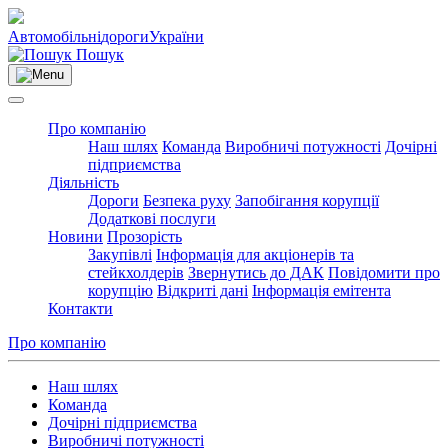
Автомобільні
дороги
України
Пошук
Про компанію
Наш шлях
Команда
Виробничі потужності
Дочірні
підприємства
Діяльність
Дороги
Безпека руху
Запобігання корупції
Додаткові послуги
Новини
Прозорість
Закупівлі
Інформація для акціонерів та
стейкхолдерів
Звернутись до ДАК
Повідомити про
корупцію
Відкриті дані
Інформація емітента
Контакти
Про компанію
Наш шлях
Команда
Дочірні підприємства
Виробничі потужності