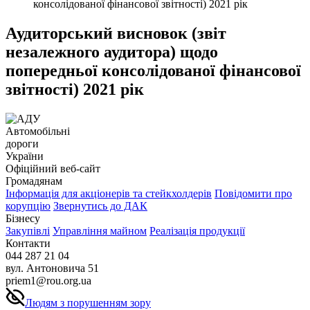
консолідованої фінансової звітності) 2021 рік
Аудиторський висновок (звіт
незалежного аудитора) щодо
попередньої консолідованої фінансової
звітності) 2021 рік
Автомобільні
дороги
України
Офіційний веб‑сайт
Громадянам
Інформація для акціонерів та стейкхолдерів
Повідомити про
корупцію
Звернутись до ДАК
Бізнесу
Закупівлі
Управління майном
Реалізація продукції
Контакти
044 287 21 04
вул. Антоновича 51
priem1@rou.org.ua
Людям з порушенням зору