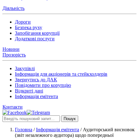
Діяльність
Дороги
Безпека руху
Запобігання корупції
Додаткові послуги
Новини
Прозорість
Закупівлі
Інформація для акціонерів та стейкхолдерів
Звернутись до ДАК
Повідомити про корупцію
Відкриті дані
Інформація емітента
Контакти
Пошук
Головна
/
Інформація емітента
/
Аудиторський висновок
(звіт незалежного аудитора) щодо попередньої