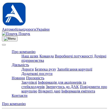
Автомобільні
дороги
України
Пошук
Про компанію
Наш шлях
Команда
Виробничі потужності
Дочірні
підприємства
Діяльність
Дороги
Безпека руху
Запобігання корупції
Додаткові послуги
Новини
Прозорість
Закупівлі
Інформація для акціонерів та
стейкхолдерів
Звернутись до ДАК
Повідомити про
корупцію
Відкриті дані
Інформація емітента
Контакти
Про компанію