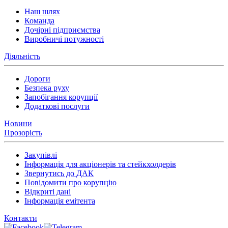
Наш шлях
Команда
Дочірні підприємства
Виробничі потужності
Діяльність
Дороги
Безпека руху
Запобігання корупції
Додаткові послуги
Новини
Прозорість
Закупівлі
Інформація для акціонерів та стейкхолдерів
Звернутись до ДАК
Повідомити про корупцію
Відкриті дані
Інформація емітента
Контакти