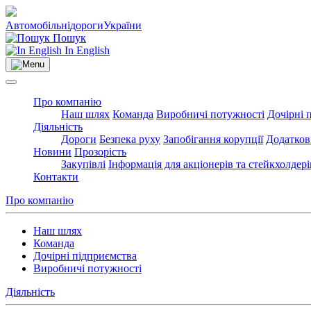
Автомобільні
дороги
України
Пошук
In English
Про компанію
Наш шлях
Команда
Виробничі потужності
Дочірні 
Діяльність
Дороги
Безпека руху
Запобігання корупції
Додатков
Новини
Прозорість
Закупівлі
Інформація для акціонерів та стейкхолдері
Контакти
Про компанію
Наш шлях
Команда
Дочірні підприємства
Виробничі потужності
Діяльність