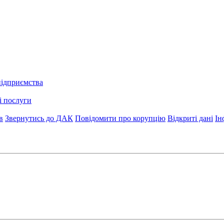
підприємства
і послуги
в
Звернутись до ДАК
Повідомити про корупцію
Відкриті дані
Ін