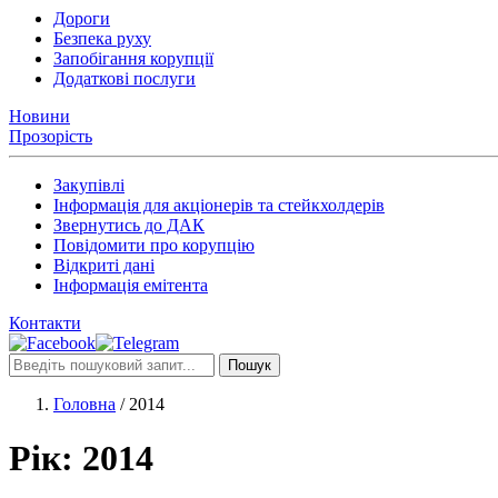
Дороги
Безпека руху
Запобігання корупції
Додаткові послуги
Новини
Прозорість
Закупівлі
Інформація для акціонерів та стейкхолдерів
Звернутись до ДАК
Повідомити про корупцію
Відкриті дані
Інформація емітента
Контакти
Пошук
Головна
/
2014
Рік:
2014