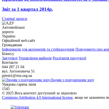
Звіт за 1 квартал 2014р.
Навігація
Старіші записи
за
Автомобільні
записами
дороги
України
Офіційний веб‑сайт
Громадянам
Інформація для акціонерів та стейкхолдерів
Повідомити про ко
Бізнесу
Закупівлі
Управління майном
Реалізація продукції
Контакти
044 287 21 04
вул. Антоновича 51
priem1@rou.org.ua
Людям з порушенням зору
Урядова гаряча лінія
1545
© 2025 Весь контент доступний за ліцензією
Commons Attribution 4.0 International license
, якщо не зазначено і