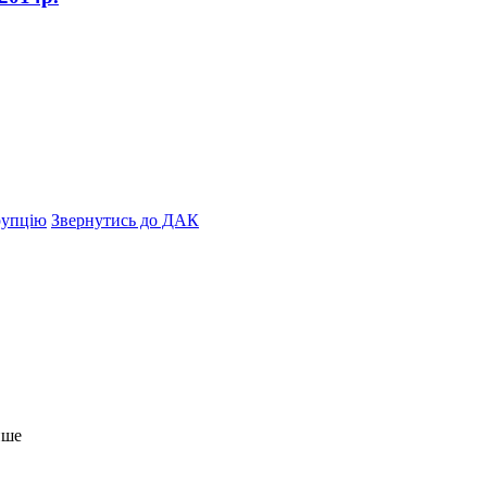
рупцію
Звернутись до ДАК
нше