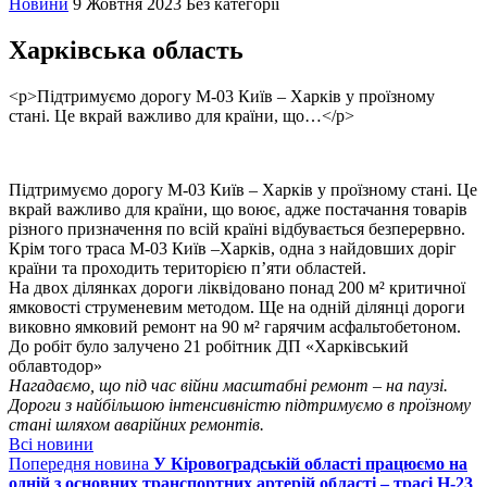
Новини
9 Жовтня 2023
Без категорії
Харківська область
<p>Підтримуємо дорогу М-03 Київ – Харків у проїзному
стані. Це вкрай важливо для країни, що…</p>
Підтримуємо дорогу М-03 Київ – Харків у проїзному стані. Це
вкрай важливо для країни, що воює, адже постачання товарів
різного призначення по всій країні відбувається безперервно.
Крім того траса М-03 Київ –Харків, одна з найдовших доріг
країни та проходить територією п’яти областей.
На двох ділянках дороги ліквідовано понад 200 м² критичної
ямковості струменевим методом. Ще на одній ділянці дороги
виковно ямковий ремонт на 90 м² гарячим асфальтобетоном.
До робіт було залучено 21 робітник ДП «Харківський
облавтодор»
Нагадаємо, що під час війни масштабні ремонт – на паузі.
Дороги з найбільшою інтенсивністю підтримуємо в проїзному
стані шляхом аварійних ремонтів.
Всі новини
Попередня новина
У Кіровоградській області працюємо на
одній з основних транспортних артерій області – трасі Н-23