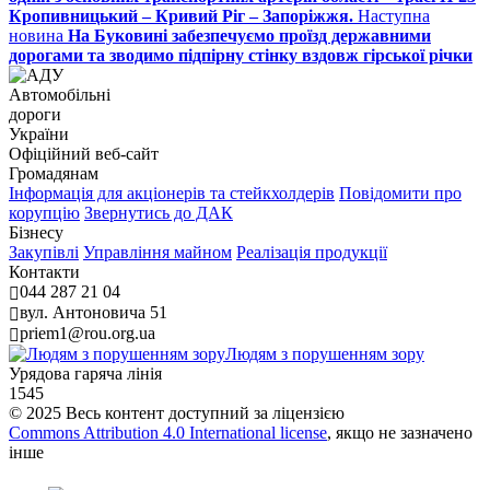
Кропивницький – Кривий Ріг – Запоріжжя.
Наступна
новина
На Буковині забезпечуємо проїзд державними
дорогами та зводимо підпірну стінку вздовж гірської річки
Автомобільні
дороги
України
Офіційний веб‑сайт
Громадянам
Інформація для акціонерів та стейкхолдерів
Повідомити про
корупцію
Звернутись до ДАК
Бізнесу
Закупівлі
Управління майном
Реалізація продукції
Контакти
044 287 21 04
вул. Антоновича 51
priem1@rou.org.ua
Людям з порушенням зору
Урядова гаряча лінія
1545
© 2025 Весь контент доступний за ліцензією
Commons Attribution 4.0 International license
, якщо не зазначено
інше