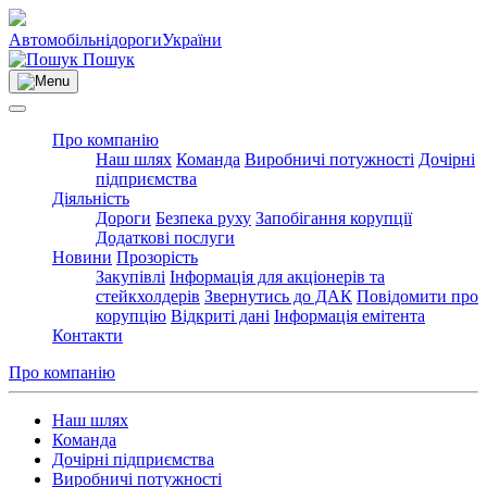
Автомобільні
дороги
України
Пошук
Про компанію
Наш шлях
Команда
Виробничі потужності
Дочірні
підприємства
Діяльність
Дороги
Безпека руху
Запобігання корупції
Додаткові послуги
Новини
Прозорість
Закупівлі
Інформація для акціонерів та
стейкхолдерів
Звернутись до ДАК
Повідомити про
корупцію
Відкриті дані
Інформація емітента
Контакти
Про компанію
Наш шлях
Команда
Дочірні підприємства
Виробничі потужності