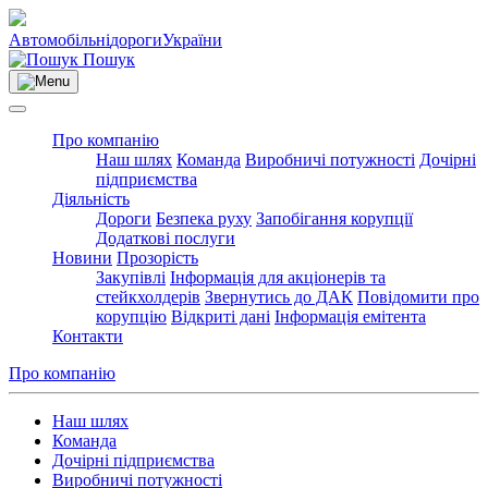
Автомобільні
дороги
України
Пошук
Про компанію
Наш шлях
Команда
Виробничі потужності
Дочірні
підприємства
Діяльність
Дороги
Безпека руху
Запобігання корупції
Додаткові послуги
Новини
Прозорість
Закупівлі
Інформація для акціонерів та
стейкхолдерів
Звернутись до ДАК
Повідомити про
корупцію
Відкриті дані
Інформація емітента
Контакти
Про компанію
Наш шлях
Команда
Дочірні підприємства
Виробничі потужності