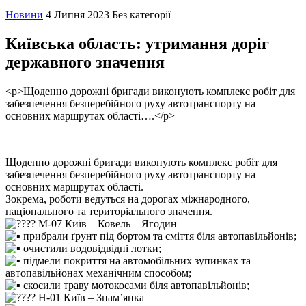
Новини
4 Липня 2023
Без категорії
Київська область: утримання доріг
державного значення
<p>Щоденно дорожні бригади виконують комплекс робіт для
забезпечення безперебійного руху автотранспорту на
основних маршрутах області….</p>
Щоденно дорожні бригади виконують комплекс робіт для
забезпечення безперебійного руху автотранспорту на
основних маршрутах області.
Зокрема, роботи ведуться на дорогах міжнародного,
національного та територіального значення.
М-07 Київ – Ковель – Ягодин
прибрали ґрунт під бортом та сміття біля автопавільйонів;
очистили водовідвідні лотки;
підмели покриття на автомобільних зупинках та
автопавільйонах механічним способом;
скосили траву мотокосами біля автопавільйонів;
Н-01 Київ – Знам’янка