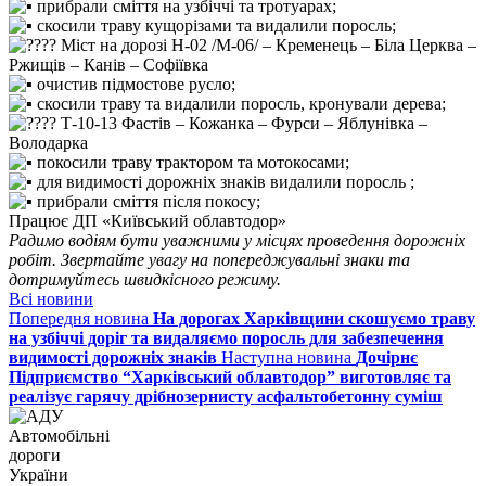
прибрали сміття на узбіччі та тротуарах;
скосили траву кущорізами та видалили поросль;
Міст на дорозі Н-02 /М-06/ – Кременець – Біла Церква –
Ржищів – Канів – Софіївка
очистив підмостове русло;
скосили траву та видалили поросль, кронували дерева;
Т-10-13 Фастів – Кожанка – Фурси – Яблунівка –
Володарка
покосили траву трактором та мотокосами;
для видимості дорожніх знаків видалили поросль ;
прибрали сміття після покосу;
Працює ДП «Київський облавтодор»
Радимо водіям бути уважними у місцях проведення дорожніх
робіт. Звертайте увагу на попереджувальні знаки та
дотримуйтесь швидкісного режиму.
Всі новини
Попередня новина
На дорогах Харківщини скошуємо траву
на узбіччі доріг та видаляємо поросль для забезпечення
видимості дорожніх знаків
Наступна новина
Дочірнє
Підприємство “Харківський облавтодор” виготовляє та
реалізує гарячу дрібнозернисту асфальтобетонну суміш
Автомобільні
дороги
України