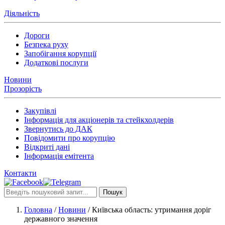
Діяльність
Дороги
Безпека руху
Запобігання корупції
Додаткові послуги
Новини
Прозорість
Закупівлі
Інформація для акціонерів та стейкхолдерів
Звернутись до ДАК
Повідомити про корупцію
Відкриті дані
Інформація емітента
Контакти
Пошук
Головна
/
Новини
/
Київська область: утримання доріг
державного значення