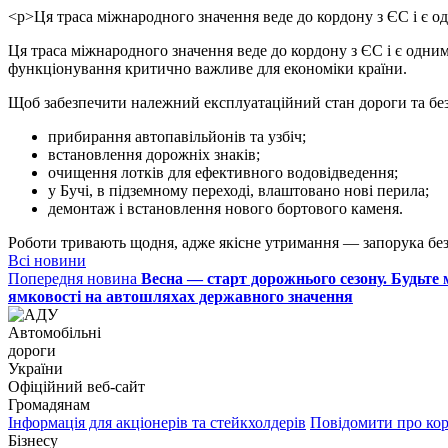
<p>Ця траса міжнародного значення веде до кордону з ЄС і є 
Ця траса міжнародного значення веде до кордону з ЄС і є одним
функціонування критично важливе для економіки країни.
Щоб забезпечити належний експлуатаційний стан дороги та без
прибирання автопавільйонів та узбіч;
встановлення дорожніх знаків;
очищення лотків для ефективного водовідведення;
у Бучі, в підземному переході, влаштовано нові перила;
демонтаж і встановлення нового бортового каменя.
Роботи тривають щодня, адже якісне утримання — запорука без
Всі новини
Попередня новина
Весна — старт дорожнього сезону. Будьте
ямковості на автошляхах державного значення
Автомобільні
дороги
України
Офіційний веб‑сайт
Громадянам
Інформація для акціонерів та стейкхолдерів
Повідомити про ко
Бізнесу