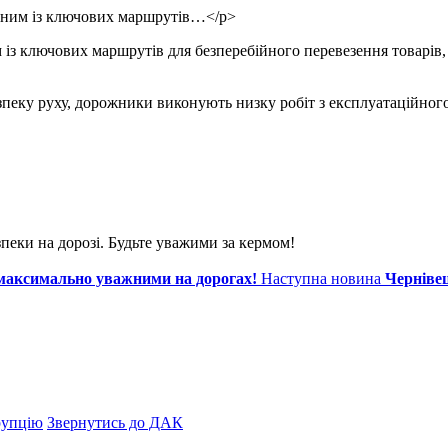
одним із ключових маршрутів…</p>
 із ключових маршрутів для безперебійного перевезення товарів, 
пеку руху, дорожники виконують низку робіт з експлуатаційног
пеки на дорозі. Будьте уважими за кермом!
 максимально уважними на дорогах!
Наступна новина
Чернівец
рупцію
Звернутись до ДАК