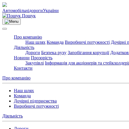
Автомобільні
дороги
України
Пошук
Про компанію
Наш шлях
Команда
Виробничі потужності
Дочірні 
Діяльність
Дороги
Безпека руху
Запобігання корупції
Додатков
Новини
Прозорість
Закупівлі
Інформація для акціонерів та стейкхолдері
Контакти
Про компанію
Наш шлях
Команда
Дочірні підприємства
Виробничі потужності
Діяльність
Дороги