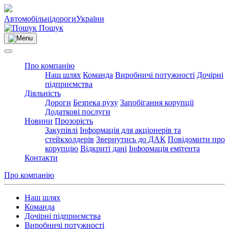
Автомобільні
дороги
України
Пошук
Про компанію
Наш шлях
Команда
Виробничі потужності
Дочірні
підприємства
Діяльність
Дороги
Безпека руху
Запобігання корупції
Додаткові послуги
Новини
Прозорість
Закупівлі
Інформація для акціонерів та
стейкхолдерів
Звернутись до ДАК
Повідомити про
корупцію
Відкриті дані
Інформація емітента
Контакти
Про компанію
Наш шлях
Команда
Дочірні підприємства
Виробничі потужності