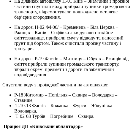
На ділянках автошляху Н-01 Київ – Знам’янка з проїзної
частини спустили воду, прибрали зупинки громадського
транспорту, відремонтували пошкоджене металеве
бар’єрне огородження.
На дорозі Н-02 /М-06/ – Кременець – Біла Церква –
Ржищів – Канів – Софіївка ліквідували стихійне
сміттєзвалище, прибрали смугу відводу та нанесений
ґрунт під бортом. Також очистили проїзну частину і
тротуари.
На дорозі Р-19 Фастів – Митниця – Обухів – Ржищів від
сміття прибрали зупинки громадського транспорту,
зібрали окремі предмети з дороги та забезпечили
водовідведення.
Спустили воду з проїжджої частини на автошляхах:
Р-18 Житомир – Попільня – Сквира – Володарка –
Ставище,
Т-10-13 Фастів – Кожанка – Фурси – Яблунівка –
Володарка,
Т-02-03 Турбів – Погребище – Сквира.
Працює ДП «Київський облавтодор»