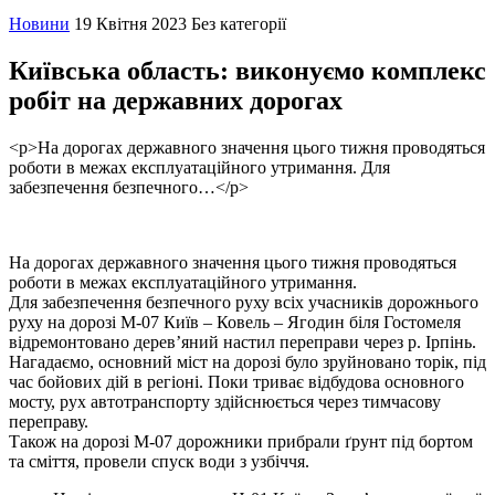
Новини
19 Квітня 2023
Без категорії
Київська область: виконуємо комплекс
робіт на державних дорогах
<p>На дорогах державного значення цього тижня проводяться
роботи в межах експлуатаційного утримання. Для
забезпечення безпечного…</p>
На дорогах державного значення цього тижня проводяться
роботи в межах експлуатаційного утримання.
Для забезпечення безпечного руху всіх учасників дорожнього
руху на дорозі М-07 Київ – Ковель – Ягодин біля Гостомеля
відремонтовано дерев’яний настил переправи через р. Ірпінь.
Нагадаємо, основний міст на дорозі було зруйновано торік, під
час бойових дій в регіоні. Поки триває відбудова основного
мосту, рух автотранспорту здійснюється через тимчасову
переправу.
Також на дорозі М-07 дорожники прибрали ґрунт під бортом
та сміття, провели спуск води з узбіччя.