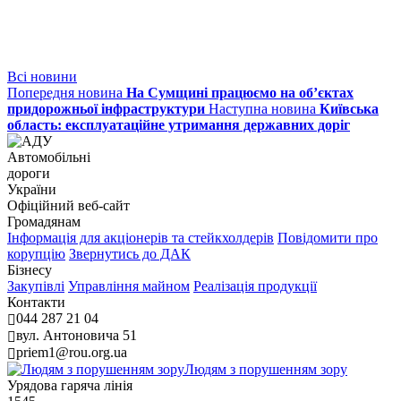
Всі новини
Попередня новина
На Сумщині працюємо на об’єктах
придорожньої інфраструктури
Наступна новина
Київська
область: експлуатаційне утримання державних доріг
Автомобільні
дороги
України
Офіційний веб‑сайт
Громадянам
Інформація для акціонерів та стейкхолдерів
Повідомити про
корупцію
Звернутись до ДАК
Бізнесу
Закупівлі
Управління майном
Реалізація продукції
Контакти
044 287 21 04
вул. Антоновича 51
priem1@rou.org.ua
Людям з порушенням зору
Урядова гаряча лінія