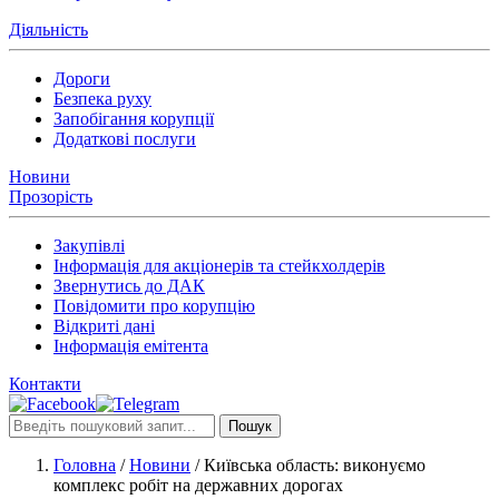
Діяльність
Дороги
Безпека руху
Запобігання корупції
Додаткові послуги
Новини
Прозорість
Закупівлі
Інформація для акціонерів та стейкхолдерів
Звернутись до ДАК
Повідомити про корупцію
Відкриті дані
Інформація емітента
Контакти
Пошук
Головна
/
Новини
/
Київська область: виконуємо
комплекс робіт на державних дорогах