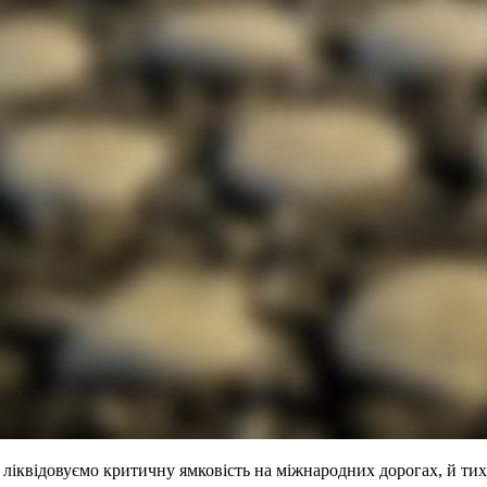
 ліквідовуємо критичну ямковість на міжнародних дорогах, й ти