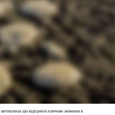
х автошляхах що відіграють ключове значення в