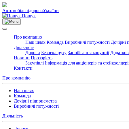
Автомобільні
дороги
України
Пошук
Про компанію
Наш шлях
Команда
Виробничі потужності
Дочірні 
Діяльність
Дороги
Безпека руху
Запобігання корупції
Додатков
Новини
Прозорість
Закупівлі
Інформація для акціонерів та стейкхолдері
Контакти
Про компанію
Наш шлях
Команда
Дочірні підприємства
Виробничі потужності
Діяльність
Дороги