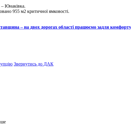
 – Юнаківка.
вано 955 м2 критичної ямковості.
тавщина – на двох дорогах області працюємо задля комфорту
рупцію
Звернутись до ДАК
нше