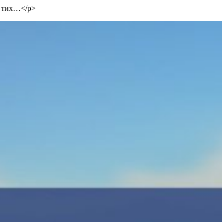
й тих…</p>