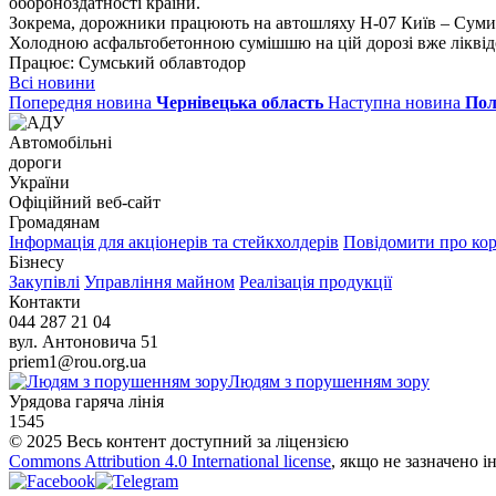
обороноздатності країни.
Зокрема, дорожники працюють на автошляху Н-07 Київ – Суми
Холодною асфальтобетонною сумішшю на цій дорозі вже ліквідо
Працює: Сумський облавтодор
Всі новини
Попередня новина
Чернівецька область
Наступна новина
Пол
Автомобільні
дороги
України
Офіційний веб‑сайт
Громадянам
Інформація для акціонерів та стейкхолдерів
Повідомити про ко
Бізнесу
Закупівлі
Управління майном
Реалізація продукції
Контакти
044 287 21 04
вул. Антоновича 51
priem1@rou.org.ua
Людям з порушенням зору
Урядова гаряча лінія
1545
© 2025 Весь контент доступний за ліцензією
Commons Attribution 4.0 International license
, якщо не зазначено і