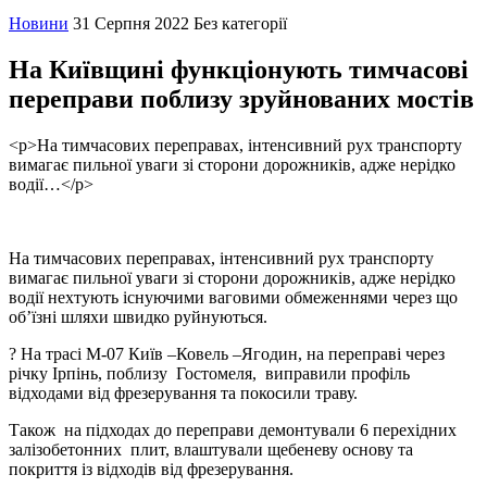
Новини
31 Серпня 2022
Без категорії
На Київщині функціонують тимчасові
переправи поблизу зруйнованих мостів
<p>На тимчасових переправах, інтенсивний рух транспорту
вимагає пильної уваги зі сторони дорожників, адже нерідко
водії…</p>
На тимчасових переправах, інтенсивний рух транспорту
вимагає пильної уваги зі сторони дорожників, адже нерідко
водії нехтують існуючими ваговими обмеженнями через що
об’їзні шляхи швидко руйнуються.
? На трасі М-07 Київ –Ковель –Ягодин, на переправі через
річку Ірпінь, поблизу Гостомеля, виправили профіль
відходами від фрезерування та покосили траву.
Також на підходах до переправи демонтували 6 перехідних
залізобетонних плит, влаштували щебеневу основу та
покриття із відходів від фрезерування.