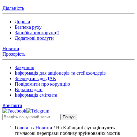
Діяльність
Дороги
Безпека руху
Запобігання корупції
Додаткові послуги
Новини
Прозорість
Закупівлі
Інформація для акціонерів та стейкхолдерів
Звернутись до ДАК
Повідомити про корупцію
Відкриті дані
Інформація емітента
Контакти
Пошук
Головна
/
Новини
/
На Київщині функціонують
тимчасові переправи поблизу зруйнованих мостів