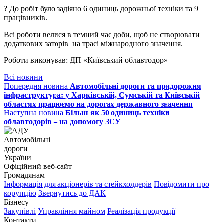
? До робіт було задіяно 6 одиниць дорожньої техніки та 9
працівників.
Всі роботи велися в темний час доби, щоб не створювати
додаткових заторів на трасі міжнародного значення.
Роботи виконував: ДП «Київський облавтодор»
Всі новини
Попередня новина
Автомобільні дороги та придорожня
інфраструктура: у Харківській, Сумській та Київській
областях працюємо на дорогах державного значення
Наступна новина
Більш як 50 одиниць техніки
облавтодорів – на допомогу ЗСУ
Автомобільні
дороги
України
Офіційний веб‑сайт
Громадянам
Інформація для акціонерів та стейкхолдерів
Повідомити про
корупцію
Звернутись до ДАК
Бізнесу
Закупівлі
Управління майном
Реалізація продукції
Контакти