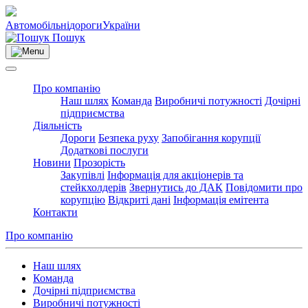
Автомобільні
дороги
України
Пошук
Про компанію
Наш шлях
Команда
Виробничі потужності
Дочірні
підприємства
Діяльність
Дороги
Безпека руху
Запобігання корупції
Додаткові послуги
Новини
Прозорість
Закупівлі
Інформація для акціонерів та
стейкхолдерів
Звернутись до ДАК
Повідомити про
корупцію
Відкриті дані
Інформація емітента
Контакти
Про компанію
Наш шлях
Команда
Дочірні підприємства
Виробничі потужності