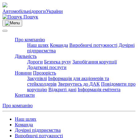
Автомобільні
дороги
України
Пошук
Про компанію
Наш шлях
Команда
Виробничі потужності
Дочірні
підприємства
Діяльність
Дороги
Безпека руху
Запобігання корупції
Додаткові послуги
Новини
Прозорість
Закупівлі
Інформація для акціонерів та
стейкхолдерів
Звернутись до ДАК
Повідомити про
корупцію
Відкриті дані
Інформація емітента
Контакти
Про компанію
Наш шлях
Команда
Дочірні підприємства
Виробничі потужності