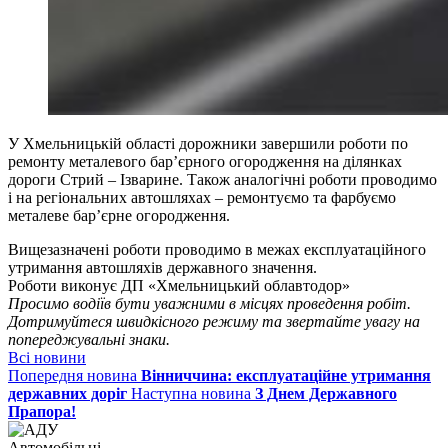
У Хмельницькій області дорожники завершили роботи по
ремонту металевого бар’єрного огородження на ділянках
дороги Стрий – Ізварине. Також аналогічні роботи проводимо
і на регіональних автошляхах – ремонтуємо та фарбуємо
металеве бар’єрне огородження.
Вищезазначені роботи проводимо в межах експлуатаційного
утримання автошляхів державного значення.
Роботи виконує ДП «Хмельницький облавтодор»
Просимо водіїв бути уважними в місцях проведення робіт.
Дотримуйтеся швидкісного режиму та звертайте увагу на
попереджувальні знаки.
Всі новини
Попередня новина
Вінниччина: експлуатаційне утримання
державних доріг
Наступна новина
З Днем Державного
Прапора!
Автомобільні