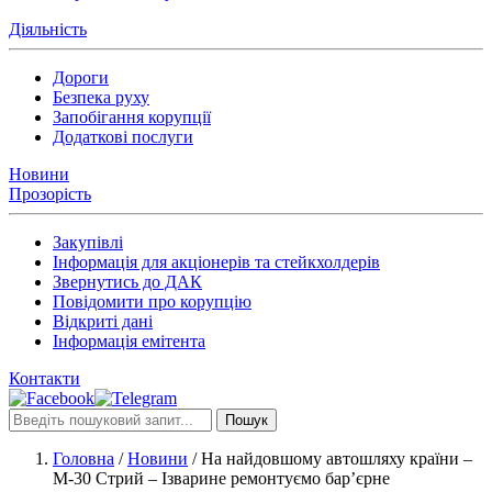
Діяльність
Дороги
Безпека руху
Запобігання корупції
Додаткові послуги
Новини
Прозорість
Закупівлі
Інформація для акціонерів та стейкхолдерів
Звернутись до ДАК
Повідомити про корупцію
Відкриті дані
Інформація емітента
Контакти
Пошук
Головна
/
Новини
/
На найдовшому автошляху країни –
М-30 Стрий – Ізварине ремонтуємо бар’єрне