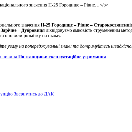
і національного значення Н-25 Городище – Рівне…</p>
ціонального значення
Н-25 Городище – Рівне – Старокостянтині
Зарічне – Дубровиця
ліквідовуємо ямковість струменевим мето
та оновили розмітку на ньому.
йте увагу на попереджувальні знаки та дотримуйтесь швидкісно
а новина
Полтавщина: експлуатаційне утримання
рупцію
Звернутись до ДАК