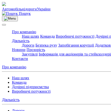
Автомобільні
дороги
України
Пошук
Про компанію
Наш шлях
Команда
Виробничі потужності
Дочірні 
Діяльність
Дороги
Безпека руху
Запобігання корупції
Додатков
Новини
Прозорість
Закупівлі
Інформація для акціонерів та стейкхолдері
Контакти
Про компанію
Наш шлях
Команда
Дочірні підприємства
Виробничі потужності
Діяльність
Дороги