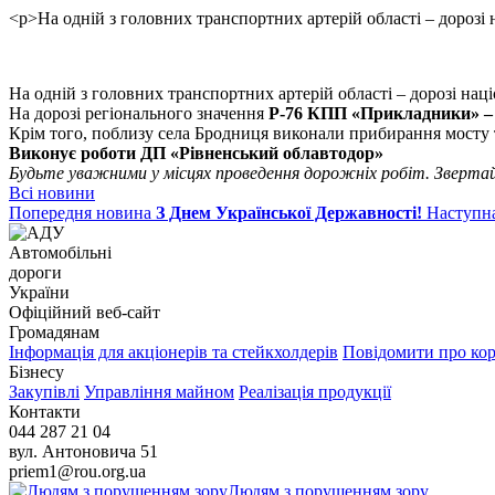
<p>На одній з головних транспортних артерій області – дороз
На одній з головних транспортних артерій області – дорозі на
На дорозі регіонального значення
Р-76 КПП «Прикладники» – 
Крім того, поблизу села Бродниця виконали прибирання мосту 
Виконує роботи ДП «Рівненський облавтодор»
Будьте уважними у місцях проведення дорожніх робіт. Зверта
Всі новини
Попередня новина
З Днем Української Державності!
Наступн
Автомобільні
дороги
України
Офіційний веб‑сайт
Громадянам
Інформація для акціонерів та стейкхолдерів
Повідомити про ко
Бізнесу
Закупівлі
Управління майном
Реалізація продукції
Контакти
044 287 21 04
вул. Антоновича 51
priem1@rou.org.ua
Людям з порушенням зору