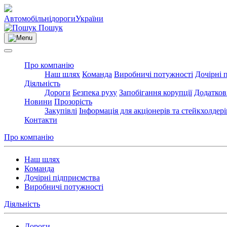
Автомобільні
дороги
України
Пошук
Про компанію
Наш шлях
Команда
Виробничі потужності
Дочірні 
Діяльність
Дороги
Безпека руху
Запобігання корупції
Додатков
Новини
Прозорість
Закупівлі
Інформація для акціонерів та стейкхолдері
Контакти
Про компанію
Наш шлях
Команда
Дочірні підприємства
Виробничі потужності
Діяльність
Дороги