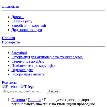
Діяльність
Дороги
Безпека руху
Запобігання корупції
Додаткові послуги
Новини
Прозорість
Закупівлі
Інформація для акціонерів та стейкхолдерів
Звернутись до ДАК
Повідомити про корупцію
Відкриті дані
Інформація емітента
Контакти
Пошук
Головна
/
Новини
/
Поліпшуємо проїзд на дорозі
регіонального значення: на Рівненщині проводимо