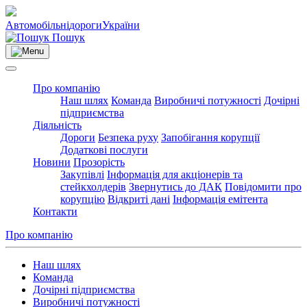
Автомобільні
дороги
України
Пошук
Про компанію
Наш шлях
Команда
Виробничі потужності
Дочірні
підприємства
Діяльність
Дороги
Безпека руху
Запобігання корупції
Додаткові послуги
Новини
Прозорість
Закупівлі
Інформація для акціонерів та
стейкхолдерів
Звернутись до ДАК
Повідомити про
корупцію
Відкриті дані
Інформація емітента
Контакти
Про компанію
Наш шлях
Команда
Дочірні підприємства
Виробничі потужності