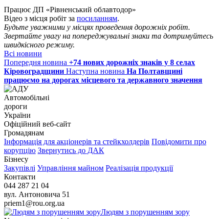
Працює ДП «Рівненський облавтодор»
Відео з місця робіт за
посиланням
.
Будьте уважними у місцях проведення дорожніх робіт.
Звертайте увагу на попереджувальні знаки та дотримуйтесь
швидкісного режиму.
Всі новини
Попередня новина
+74 нових дорожніх знаків у 8 селах
Кіровоградщини
Наступна новина
На Полтавщині
працюємо на дорогах місцевого та державного значення
Автомобільні
дороги
України
Офіційний веб‑сайт
Громадянам
Інформація для акціонерів та стейкхолдерів
Повідомити про
корупцію
Звернутись до ДАК
Бізнесу
Закупівлі
Управління майном
Реалізація продукції
Контакти
044 287 21 04
вул. Антоновича 51
priem1@rou.org.ua
Людям з порушенням зору