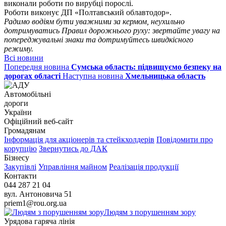
виконали роботи по вирубці порослі.
Роботи виконує ДП «Полтавський облавтодор».
Радимо водіям бути уважними за кермом, неухильно
дотримуватись Правил дорожнього руху: звертайте увагу на
попереджувальні знаки та дотримуйтесь швидкісного
режиму.
Всі новини
Попередня новина
Сумська область: підвищуємо безпеку на
дорогах області
Наступна новина
Хмельницька область
Автомобільні
дороги
України
Офіційний веб‑сайт
Громадянам
Інформація для акціонерів та стейкхолдерів
Повідомити про
корупцію
Звернутись до ДАК
Бізнесу
Закупівлі
Управління майном
Реалізація продукції
Контакти
044 287 21 04
вул. Антоновича 51
priem1@rou.org.ua
Людям з порушенням зору
Урядова гаряча лінія