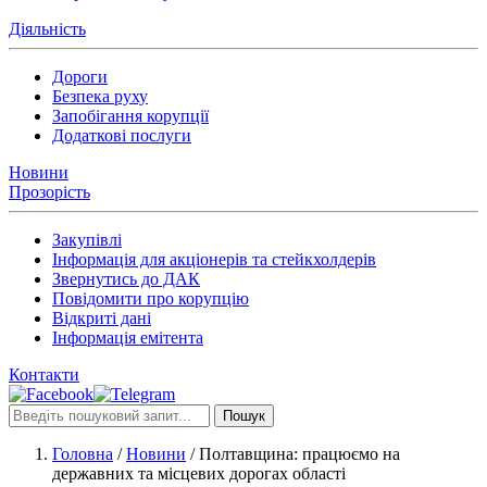
Діяльність
Дороги
Безпека руху
Запобігання корупції
Додаткові послуги
Новини
Прозорість
Закупівлі
Інформація для акціонерів та стейкхолдерів
Звернутись до ДАК
Повідомити про корупцію
Відкриті дані
Інформація емітента
Контакти
Пошук
Головна
/
Новини
/
Полтавщина: працюємо на
державних та місцевих дорогах області