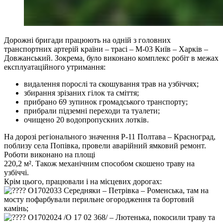
Дорожні бригади працюють на одній з головних
транспортних артерій країни – трасі – М-03 Київ – Харків –
Довжанський. Зокрема, було виконано комплекс робіт в межах
експлуатаційного утримання:
видалення порослі та скошування трав на узбіччях;
збирання зрізаних гілок та сміття;
прибрано 69 зупинок громадського транспорту;
прибрали підземні переходи та туалети;
очищено 20 водопропускних лотків.
На дорозі регіонального значення Р-11 Полтава – Красноград,
поблизу села Попівка, провели аварійний ямковий ремонт.
Роботи виконано на площі
220,2 м². Також механічним способом скошено траву на
узбіччі.
Крім цього, працювали і на місцевих дорогах:
О1702033 Середняки – Петрівка – Роменська, там на
мосту пофарбували перильне огородження та бортовий
камінь;
О1702024 /О 17 02 368/ ‒ Лютенька, покосили траву та