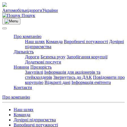
Автомобільні
дороги
України
Пошук
Про компанію
Наш шлях
Команда
Виробничі потужності
Дочірні
підприємства
Діяльність
Дороги
Безпека руху
Запобігання корупції
Додаткові послуги
Новини
Прозорість
Закупівлі
Інформація для акціонерів та
стейкхолдерів
Звернутись до ДАК
Повідомити про
корупцію
Відкриті дані
Інформація емітента
Контакти
Про компанію
Наш шлях
Команда
Дочірні підприємства
Виробничі потужності