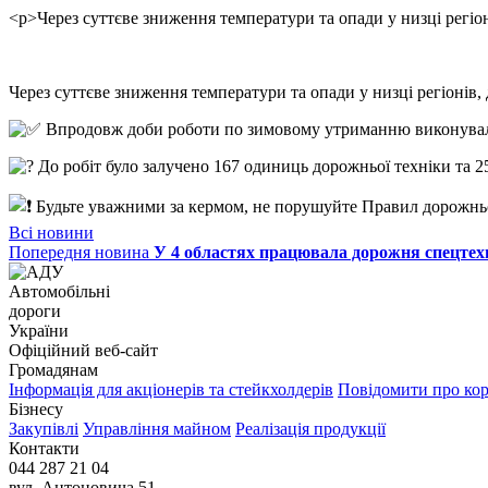
<p>Через суттєве зниження температури та опади у низці рег
Через суттєве зниження температури та опади у низці регіоні
Впродовж доби роботи по зимовому утриманню виконували:
До робіт було залучено 167 одиниць дорожньої техніки та 2
Будьте уважними за кермом, не порушуйте Правил дорожньо
Всі новини
Попередня новина
У 4 областях працювала дорожня спецтех
Автомобільні
дороги
України
Офіційний веб‑сайт
Громадянам
Інформація для акціонерів та стейкхолдерів
Повідомити про ко
Бізнесу
Закупівлі
Управління майном
Реалізація продукції
Контакти
044 287 21 04
вул. Антоновича 51