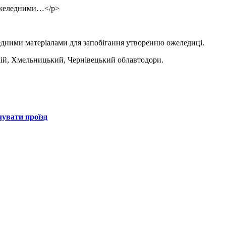
иожеледними…</p>
едними матеріалами для запобігання утворенню ожеледиці.
ій, Хмельницький, Чернівецький облавтодори.
чувати проїзд