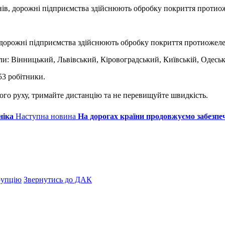
іонів, дорожні підприємства здійснюють обробку покриття прот
в, дорожні підприємства здійснюють обробку покриття протиожел
 Вінницький, Львівський, Кіровоградський, Київській, Одеськ
53 робітники.
го руху, тримайте дистанцію та не перевищуйте швидкість.
ніка
Наступна новина
На дорогах країни продовжуємо забезпе
рупцію
Звернутись до ДАК