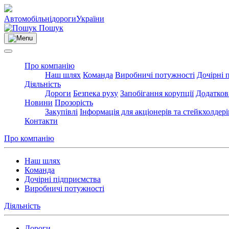
Автомобільні
дороги
України
Пошук
Про компанію
Наш шлях
Команда
Виробничі потужності
Дочірні 
Діяльність
Дороги
Безпека руху
Запобігання корупції
Додатков
Новини
Прозорість
Закупівлі
Інформація для акціонерів та стейкхолдері
Контакти
Про компанію
Наш шлях
Команда
Дочірні підприємства
Виробничі потужності
Діяльність
Дороги