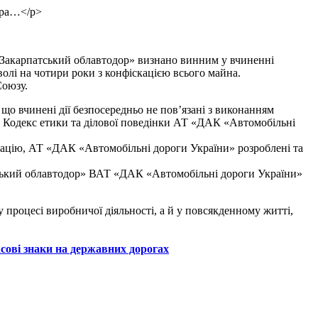
ора…</p>
 «Закарпатський облавтодор» визнано винним у вчиненні
волі на чотири роки з конфіскацією всього майна.
Союзу.
що вчинені дії безпосередньо не пов’язані з виконанням
є Кодекс етики та ділової поведінки АТ «ДАК «Автомобільні
утацію, АТ «ДАК «Автомобільні дороги України» розроблені та
тський облавтодор» ВАТ «ДАК «Автомобільні дороги України»
процесі виробничої діяльності, а й у повсякденному житті,
ові знаки на державних дорогах