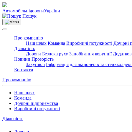
Автомобільні
дороги
України
Пошук
Про компанію
Наш шлях
Команда
Виробничі потужності
Дочірні 
Діяльність
Дороги
Безпека руху
Запобігання корупції
Додатков
Новини
Прозорість
Закупівлі
Інформація для акціонерів та стейкхолдері
Контакти
Про компанію
Наш шлях
Команда
Дочірні підприємства
Виробничі потужності
Діяльність
Дороги