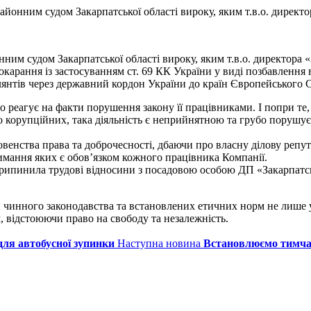
йонним судом Закарпатської області вироку, яким т.в.о. директ
ним судом Закарпатської області вироку, яким т.в.о. директора
окарання із застосуванням ст. 69 КК України у виді позбавлення 
янтів через державний кордон України до країн Європейського 
реагує на факти порушення закону її працівниками. І попри те, 
о корупційних, така діяльність є неприйнятною та грубо порушу
овенства права та доброчесності, дбаючи про власну ділову реп
римання яких є обов’язком кожного працівника Компанії.
 припинила трудові відносини з посадовою особою ДП «Закарпа
чинного законодавства та встановлених етичних норм не лише у 
м, відстоюючи право на свободу та незалежність.
ля автобусної зупинки
Наступна новина
Встановлюємо тимчас