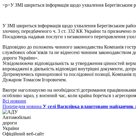
<p>У ЗМІ шириться інформація щодо ухвалення Берегівським ра
У ЗМІ шириться інформація щодо ухвалення Берегівським район
злочину, передбаченого ч. 3 ст. 332 КК України та призначено п
Посадовець надавав послуги з незаконного переправлення ухил
Відповідно до положень чинного законодавства Компанія гостро 
службових обов’язків та не віднесені чинним законодавством д
дороги України».
Усвідомлюючи відповідальність за утвердження цінностей верх
впроваджені в діяльність відповідні внутрішні документи, дот
Дотримуючись принципової та послідовної позиції, Компанія
Дужаром Томасом Ігоровичем.
Вкотре наголошуємо на необхідності дотримання працівниками 
особливо зараз, у воєнний час, коли країна бореться з агресоро
Всі новини
Попередня новина
У селі Василівка влаштовано майданчик д
Автомобільні
дороги
України
Офіційний веб‑сайт