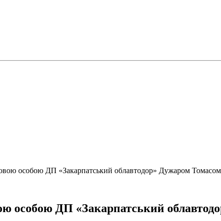
довою особою ДП «Закарпатський облавтодор» Дужаром Томасом
вою особою ДП «Закарпатський облавтод