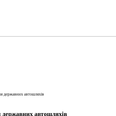
ня державних автошляхів
я державних автошляхів