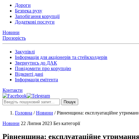
Дороги
Безпека руху
Запобігання корупції
Додаткові послуги
Новини
Прозорість
Закупівлі
Інформація для акціонерів та стейкхолдерів
Звернутись до ДАК
Повідомити про корупцію
Відкриті дані
Інформація емітента
Контакти
Пошук
Головна
/
Новини
/
Рівненщина: експлуатаційне утриман
Новини
22 Липня 2023
Без категорії
Рівненщина: експлуатаційне утриманн