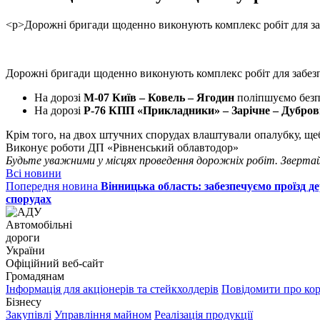
<p>Дорожні бригади щоденно виконують комплекс робіт для з
Дорожні бригади щоденно виконують комплекс робіт для забезп
На дорозі
М-07 Київ – Ковель – Ягодин
поліпшуємо безпе
На дорозі
Р-76 КПП «Прикладники» – Зарічне – Дубро
Крім того, на двох штучних спорудах влаштували опалубку, щеб
Виконує роботи ДП «Рівненський облавтодор»
Будьте уважними у місцях проведення дорожніх робіт. Зверта
Всі новини
Попередня новина
Вінницька область: забезпечуємо проїзд 
спорудах
Автомобільні
дороги
України
Офіційний веб‑сайт
Громадянам
Інформація для акціонерів та стейкхолдерів
Повідомити про ко
Бізнесу
Закупівлі
Управління майном
Реалізація продукції