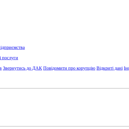
підприємства
і послуги
в
Звернутись до ДАК
Повідомити про корупцію
Відкриті дані
Ін