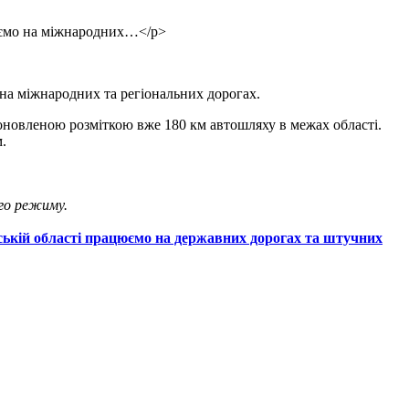
юємо на міжнародних…</p>
на міжнародних та регіональних дорогах.
оновленою розміткою вже 180 км автошляху в межах області.
.
го режиму.
ській області працюємо на державних дорогах та штучних