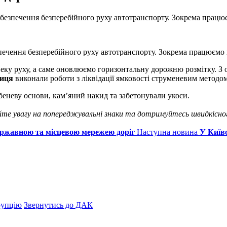
абезпечення безперебійного руху автотранспорту. Зокрема прац
ечення безперебійного руху автотранспорту. Зокрема працюємо 
ку руху, а саме оновлюємо горизонтальну дорожню розмітку. З 
виця
виконали роботи з ліквідації ямковості струменевим методом
еневу основи, кам’яний накид та забетонували укоси.
йте увагу на попереджувальні знаки та дотримуйтесь швидкісно
державною та місцевою мережею доріг
Наступна новина
У Київ
рупцію
Звернутись до ДАК