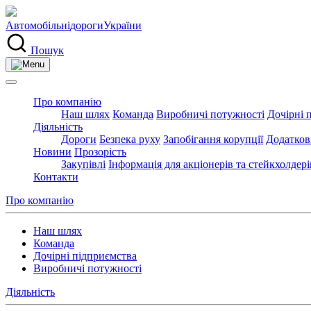
Автомобільні
дороги
України
Пошук
Про компанію
Наш шлях
Команда
Виробничі потужності
Дочірні 
Діяльність
Дороги
Безпека руху
Запобігання корупції
Додатков
Новини
Прозорість
Закупівлі
Інформація для акціонерів та стейкхолдері
Контакти
Про компанію
Наш шлях
Команда
Дочірні підприємства
Виробничі потужності
Діяльність