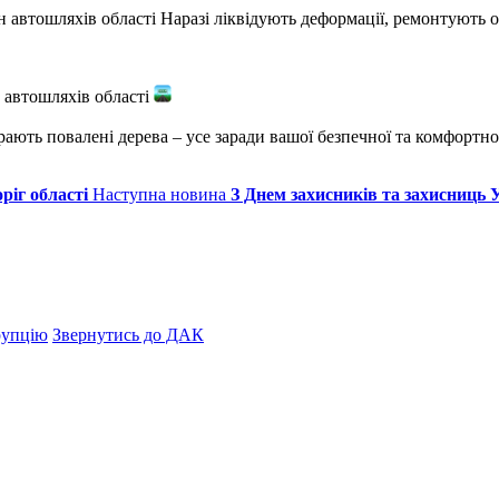
н автошляхів області Наразі ліквідують деформації, ремонтуют
 автошляхів області
ають повалені дерева – усе заради вашої безпечної та комфортно
ріг області
Наступна новина
З Днем захисників та захисниць 
рупцію
Звернутись до ДАК