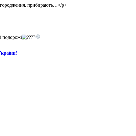
ь огородження, прибирають…</p>
ї подорожі
України!