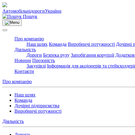
Автомобільні
дороги
України
Пошук
Про компанію
Наш шлях
Команда
Виробничі потужності
Дочірні 
Діяльність
Дороги
Безпека руху
Запобігання корупції
Додатков
Новини
Прозорість
Закупівлі
Інформація для акціонерів та стейкхолдері
Контакти
Про компанію
Наш шлях
Команда
Дочірні підприємства
Виробничі потужності
Діяльність
Дороги