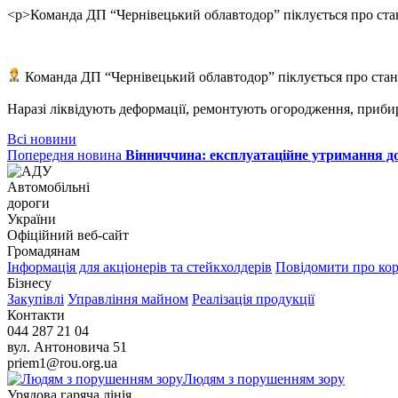
<p>Команда ДП “Чернівецький облавтодор” піклується про ста
Команда ДП “Чернівецький облавтодор” піклується про стан
Наразі ліквідують деформації, ремонтують огородження, прибир
Всі новини
Попередня новина
Вінниччина: експлуатаційне утримання до
Автомобільні
дороги
України
Офіційний веб‑сайт
Громадянам
Інформація для акціонерів та стейкхолдерів
Повідомити про ко
Бізнесу
Закупівлі
Управління майном
Реалізація продукції
Контакти
044 287 21 04
вул. Антоновича 51
priem1@rou.org.ua
Людям з порушенням зору
Урядова гаряча лінія