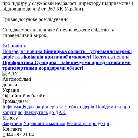
про підозру у службовій недбалості директору підприємства
(
відповідно до ч. 2 ст. 367 КК України).
Триває досудове розслідування.
Сподіваємося на швидке й неупереджене слідство та
справедливий вирок.
Всі новини
Попередня новина
Вінницька область – утримання мережі
доріг та ліквідація критичної ямковості
Наступна новина
Прифронтова Сумщина – забезпечуємо проїзд основними
транспортними коридорами області
Автомобільні
дороги
України
Офіційний веб‑сайт
Громадянам
Інформація для акціонерів та стейкхолдерів
Повідомити про
корупцію
Звернутись до ДАК
Бізнесу
Закупівлі
Управління майном
Реалізація продукції
Контакти
044 287 21 04