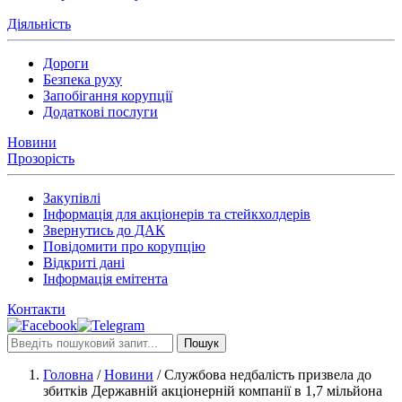
Діяльність
Дороги
Безпека руху
Запобігання корупції
Додаткові послуги
Новини
Прозорість
Закупівлі
Інформація для акціонерів та стейкхолдерів
Звернутись до ДАК
Повідомити про корупцію
Відкриті дані
Інформація емітента
Контакти
Пошук
Головна
/
Новини
/
Службова недбалість призвела до
збитків Державній акціонерній компанії в 1,7 мільйона