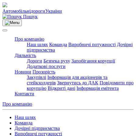
Автомобільні
дороги
України
Пошук
Про компанію
Наш шлях
Команда
Виробничі потужності
Дочірні
підприємства
Діяльність
Дороги
Безпека руху
Запобігання корупції
Додаткові послуги
Новини
Прозорість
Закупівлі
Інформація для акціонерів та
стейкхолдерів
Звернутись до ДАК
Повідомити про
корупцію
Відкриті дані
Інформація емітента
Контакти
Про компанію
Наш шлях
Команда
Дочірні підприємства
Виробничі потужності