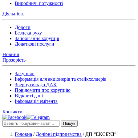
Виробничі потужності
Діяльність
Дороги
Безпека руху
Запобігання корупції
Додаткові послуги
Новини
Прозорість
Закупівлі
Інформація для акціонерів та стейкхолдерів
Звернутись до ДАК
Повідомити про корупцію
Відкриті дані
Інформація емітента
Контакти
Пошук
Головна
/
Дочірні підприємства
/
ДП “ЕКСБУД”