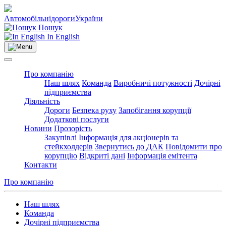
Автомобільні
дороги
України
Пошук
In English
Про компанію
Наш шлях
Команда
Виробничі потужності
Дочірні
підприємства
Діяльність
Дороги
Безпека руху
Запобігання корупції
Додаткові послуги
Новини
Прозорість
Закупівлі
Інформація для акціонерів та
стейкхолдерів
Звернутись до ДАК
Повідомити про
корупцію
Відкриті дані
Інформація емітента
Контакти
Про компанію
Наш шлях
Команда
Дочірні підприємства