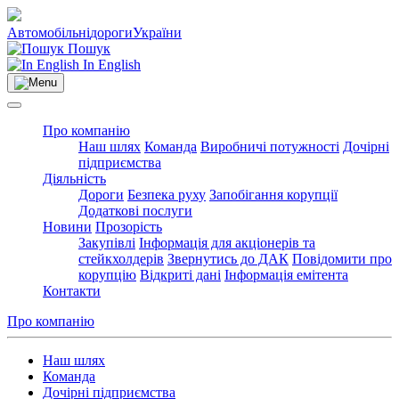
Автомобільні
дороги
України
Пошук
In English
Про компанію
Наш шлях
Команда
Виробничі потужності
Дочірні
підприємства
Діяльність
Дороги
Безпека руху
Запобігання корупції
Додаткові послуги
Новини
Прозорість
Закупівлі
Інформація для акціонерів та
стейкхолдерів
Звернутись до ДАК
Повідомити про
корупцію
Відкриті дані
Інформація емітента
Контакти
Про компанію
Наш шлях
Команда
Дочірні підприємства