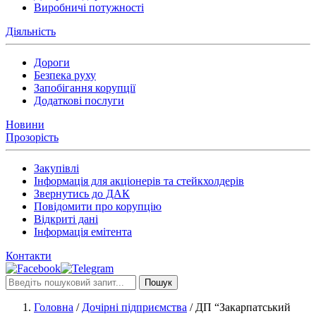
Виробничі потужності
Діяльність
Дороги
Безпека руху
Запобігання корупції
Додаткові послуги
Новини
Прозорість
Закупівлі
Інформація для акціонерів та стейкхолдерів
Звернутись до ДАК
Повідомити про корупцію
Відкриті дані
Інформація емітента
Контакти
Пошук
Головна
/
Дочірні підприємства
/
ДП “Закарпатський