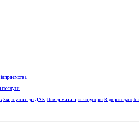
підприємства
і послуги
в
Звернутись до ДАК
Повідомити про корупцію
Відкриті дані
Ін