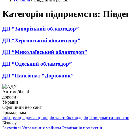
Категорія підприємств:
Півде
ДП “Запорізький облавтодор”
ДП “Херсонський облавтодор”
ДП “Миколаївський облавтодор”
ДП “Одеський облавтодор”
ДП “Пансіонат “Дорожник”
Автомобільні
дороги
України
Офіційний веб‑сайт
Громадянам
Інформація для акціонерів та стейкхолдерів
Повідомити про ко
Бізнесу
Закупівлі
Управління майном
Реалізація продукції