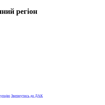
нний регіон
рупцію
Звернутись до ДАК