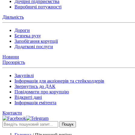
Дочірні підприємства
Виробничі потужності
Діяльність
Дороги
Безпека руху
Запобігання корупції
Додаткові послуги
Новини
Прозорість
Закупівлі
Інформація для акціонерів та стейкхолдерів
Звернутись до ДАК
Повідомити про корупцію
Відкриті дані
Інформація емітента
Контакти
Пошук
Головна
/
Південний регіон