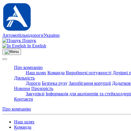
Автомобільні
дороги
України
Пошук
In English
Про компанію
Наш шлях
Команда
Виробничі потужності
Дочірні 
Діяльність
Дороги
Безпека руху
Запобігання корупції
Додатков
Новини
Прозорість
Закупівлі
Інформація для акціонерів та стейкхолдері
Контакти
Про компанію
Наш шлях
Команда