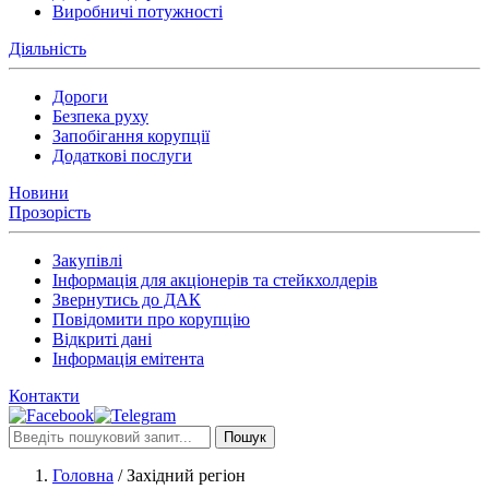
Виробничі потужності
Діяльність
Дороги
Безпека руху
Запобігання корупції
Додаткові послуги
Новини
Прозорість
Закупівлі
Інформація для акціонерів та стейкхолдерів
Звернутись до ДАК
Повідомити про корупцію
Відкриті дані
Інформація емітента
Контакти
Пошук
Головна
/
Західний регіон