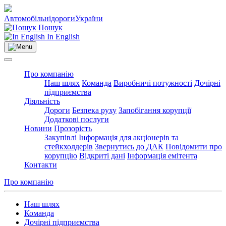
Автомобільні
дороги
України
Пошук
In English
Про компанію
Наш шлях
Команда
Виробничі потужності
Дочірні
підприємства
Діяльність
Дороги
Безпека руху
Запобігання корупції
Додаткові послуги
Новини
Прозорість
Закупівлі
Інформація для акціонерів та
стейкхолдерів
Звернутись до ДАК
Повідомити про
корупцію
Відкриті дані
Інформація емітента
Контакти
Про компанію
Наш шлях
Команда
Дочірні підприємства