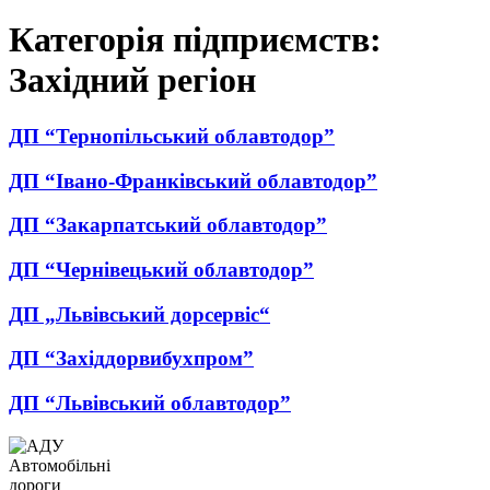
Категорія підприємств:
Західний регіон
ДП “Тернопільський облавтодор”
ДП “Івано-Франківський облавтодор”
ДП “Закарпатський облавтодор”
ДП “Чернівецький облавтодор”
ДП „Львівський дорсервіс“
ДП “Західдорвибухпром”
ДП “Львівський облавтодор”
Автомобільні
дороги