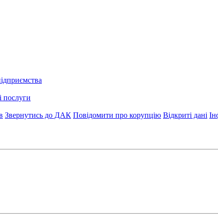
підприємства
і послуги
в
Звернутись до ДАК
Повідомити про корупцію
Відкриті дані
Ін