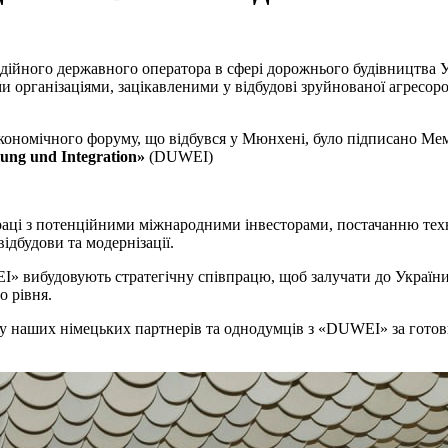
дійного державного оператора в сфері дорожнього будівництва 
організаціями, зацікавленими у відбудові зруйнованої агресором
 економічного форуму, що відбувся у Мюнхені, було підписано 
ung und Integration»
(DUWEI)
впраці з потенційними міжнародними інвесторами, постачанню те
ідбудови та модернізації.
вибудовують стратегічну співпрацю, щоб залучати до України п
о рівня.
наших німецьких партнерів та однодумців з «DUWEI» за готовні