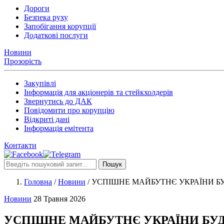
Дороги
Безпека руху
Запобігання корупції
Додаткові послуги
Новини
Прозорість
Закупівлі
Інформація для акціонерів та стейкхолдерів
Звернутись до ДАК
Повідомити про корупцію
Відкриті дані
Інформація емітента
Контакти
Пошук
Головна
/
Новини
/
УСПІШНЕ МАЙБУТНЄ УКРАЇНИ Б
Новини
28 Травня 2026
УСПІШНЕ МАЙБУТНЄ УКРАЇНИ БУД