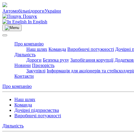
Автомобільні
дороги
України
Пошук
In English
Про компанію
Наш шлях
Команда
Виробничі потужності
Дочірні 
Діяльність
Дороги
Безпека руху
Запобігання корупції
Додатков
Новини
Прозорість
Закупівлі
Інформація для акціонерів та стейкхолдері
Контакти
Про компанію
Наш шлях
Команда
Дочірні підприємства
Виробничі потужності
Діяльність