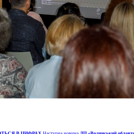
ТЬСЯ В ЦИФРАХ
Наступна новина
ДП «Волинський облавто