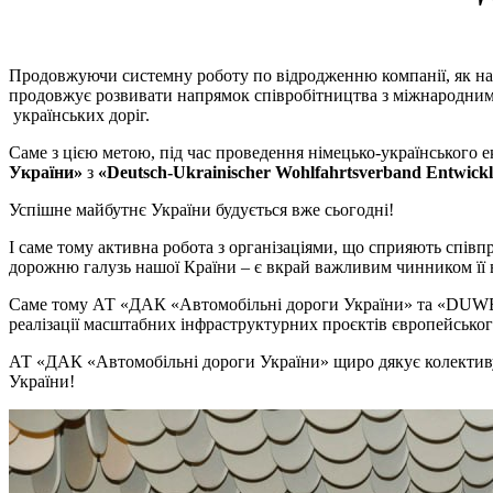
Продовжуючи системну роботу по відродженню компанії, як на
продовжує розвивати напрямок співробітництва з міжнародними 
українських доріг.
Саме з цією метою, під час проведення німецько-українського
України»
з
«Deutsch-Ukrainischer Wohlfahrtsverband Entwickl
Успішне майбутнє України будується вже сьогодні!
І саме тому активна робота з організаціями, що сприяють спі
дорожню галузь нашої Країни – є вкрай важливим чинником її в
Саме тому АТ «ДАК «Автомобільні дороги України» та «DUWEI» 
реалізації масштабних інфраструктурних проєктів європейськог
АТ «ДАК «Автомобільні дороги України» щиро дякує колективу 
України!