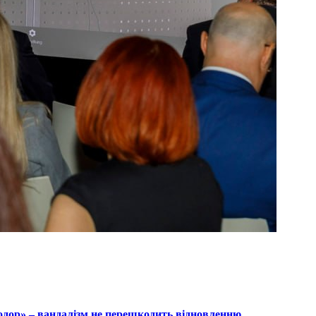
дор» – вандалізм не перешкодить відновленню