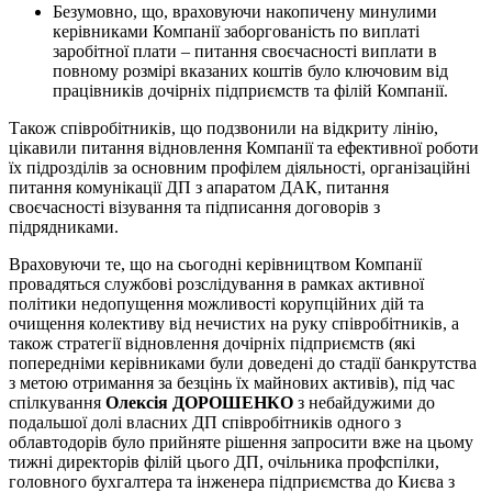
Безумовно, що, враховуючи накопичену минулими
керівниками Компанії заборгованість по виплаті
заробітної плати – питання своєчасності виплати в
повному розмірі вказаних коштів було ключовим від
працівників дочірніх підприємств та філій Компанії.
Також співробітників, що подзвонили на відкриту лінію,
цікавили питання відновлення Компанії та ефективної роботи
їх підрозділів за основним профілем діяльності, організаційні
питання комунікації ДП з апаратом ДАК, питання
своєчасності візування та підписання договорів з
підрядниками.
Враховуючи те, що на сьогодні керівництвом Компанії
провадяться службові розслідування в рамках активної
політики недопущення можливості корупційних дій та
очищення колективу від нечистих на руку співробітників, а
також стратегії відновлення дочірніх підприємств (які
попередніми керівниками були доведені до стадії банкрутства
з метою отримання за безцінь їх майнових активів), під час
спілкування
Олексія ДОРОШЕНКО
з небайдужими до
подальшої долі власних ДП співробітників одного з
облавтодорів було прийняте рішення запросити вже на цьому
тижні директорів філій цього ДП, очільника профспілки,
головного бухгалтера та інженера підприємства до Києва з