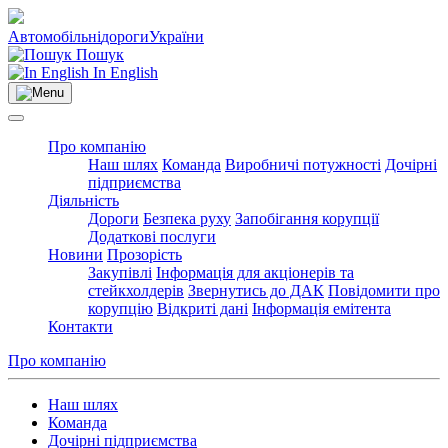
Автомобільні
дороги
України
Пошук
In English
Про компанію
Наш шлях
Команда
Виробничі потужності
Дочірні
підприємства
Діяльність
Дороги
Безпека руху
Запобігання корупції
Додаткові послуги
Новини
Прозорість
Закупівлі
Інформація для акціонерів та
стейкхолдерів
Звернутись до ДАК
Повідомити про
корупцію
Відкриті дані
Інформація емітента
Контакти
Про компанію
Наш шлях
Команда
Дочірні підприємства