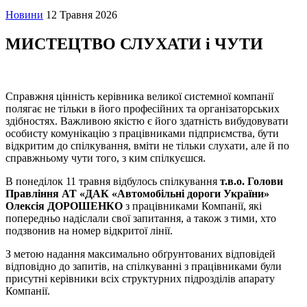
Новини
12 Травня 2026
МИСТЕЦТВО СЛУХАТИ і ЧУТИ
Справжня цінність керівника великої системної компанії
полягає не тільки в його професійних та організаторських
здібностях. Важливою якістю є його здатність вибудовувати
особисту комунікацію з працівниками підприємства, бути
відкритим до спілкування, вміти не тільки слухати, але й по
справжньому чути того, з ким спілкуєшся.
В понеділок 11 травня відбулось спілкування
т
.в.о. Голови
Правління АТ «ДАК «Автомобільні дороги України»
Олексія ДОРОШЕНКО
з працівниками Компанії, які
попередньо надіслали свої запитання, а також з тими, хто
подзвонив на номер відкритої лінії.
З метою надання максимально обґрунтованих відповідей
відповідно до запитів, на спілкуванні з працівниками були
присутні керівники всіх структурних підрозділів апарату
Компанії.