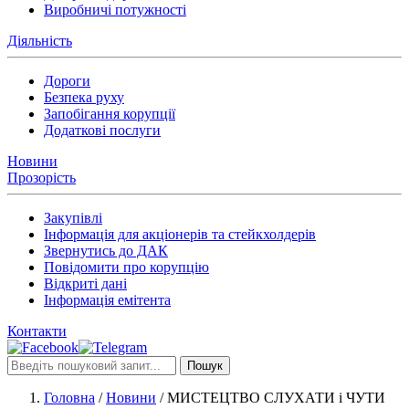
Виробничі потужності
Діяльність
Дороги
Безпека руху
Запобігання корупції
Додаткові послуги
Новини
Прозорість
Закупівлі
Інформація для акціонерів та стейкхолдерів
Звернутись до ДАК
Повідомити про корупцію
Відкриті дані
Інформація емітента
Контакти
Пошук
Головна
/
Новини
/
МИСТЕЦТВО СЛУХАТИ і ЧУТИ