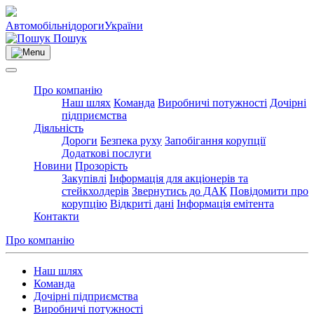
Автомобільні
дороги
України
Пошук
Про компанію
Наш шлях
Команда
Виробничі потужності
Дочірні
підприємства
Діяльність
Дороги
Безпека руху
Запобігання корупції
Додаткові послуги
Новини
Прозорість
Закупівлі
Інформація для акціонерів та
стейкхолдерів
Звернутись до ДАК
Повідомити про
корупцію
Відкриті дані
Інформація емітента
Контакти
Про компанію
Наш шлях
Команда
Дочірні підприємства
Виробничі потужності