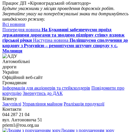
Працює ДП «Кіровоградський облавтодор»
Будьте уважними у місцях проведення дорожніх робіт.
Звертайте увагу на попереджувальні знаки та дотримуйтесь
швидкісного режиму.
Всі новини
Попередня новина
На Буковині забезпечуємо проїзд
державними дорогами та зводимо підпірну стінку вздовж
гірської річки
Наступна новина
Поліпшуємо сполучення до
кордону з Румунією – ремонтуємо штучну споруду у с.
Молниця
Автомобільні
дороги
України
Офіційний веб‑сайт
Громадянам
Інформація для акціонерів та стейкхолдерів
Повідомити про
корупцію
Звернутись до ДАК
Бізнесу
Закупівлі
Управління майном
Реалізація продукції
Контакти
044 287 21 04
вул. Антоновича 51
priem1@rou.org.ua
Людям з порушенням зору