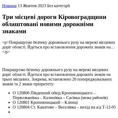
Новини
13 Жовтня 2023
Без категорії
Три місцеві дороги Кіровоградщини
облаштовані новими дорожніми
знаками
<p>Покращуємо безпеку дорожнього руху на мережі місцевих
доріг області. Йдеться про встановлення дорожніх знаків на…
</p>
Покращуємо безпеку дорожнього руху на мережі місцевих
доріг області. Йдеться про встановлення дорожніх знаків на
трьох місцевих. Зокрема, встановлено 20 попереджувальних
знаків та 2 знаки пріоритету:
О 120806 Південний обхід Кропивницького –
Первозванівка – Калинiвка – Сасiвка (межа районів)
О 120801 Кропивницький – Клинці
О 120804 Ст. Канатове – Веселівка – вихід на а/д Т-12-05