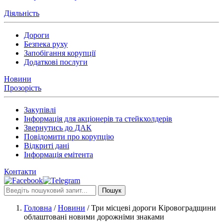
Діяльність
Дороги
Безпека руху
Запобігання корупції
Додаткові послуги
Новини
Прозорість
Закупівлі
Інформація для акціонерів та стейкхолдерів
Звернутись до ДАК
Повідомити про корупцію
Відкриті дані
Інформація емітента
Контакти
Пошук
Головна
/
Новини
/
Три місцеві дороги Кіровоградщини
облаштовані новими дорожніми знаками