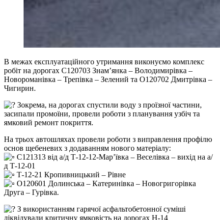
В межах експлуатаційного утримання виконуємо комплекс
робіт на дорогах С120703 Знам’янка – Володимирівка –
Новороманівка – Трепівка – Зелений та О120702 Дмитрівка –
Чигирин.
Зокрема, на дорогах спустили воду з проїзної частини,
засипали промоїни, провели роботи з планування узбіч та
ямковий ремонт покриття.
На трьох автошляхах провели роботи з виправлення профілю
основ щебеневих з додаванням нового матеріалу:
С121313 від а/д Т-12-12-Мар’ївка – Веселівка – вихід на а/
д Т-12-01
Т-12-21 Кропивницький – Рівне
О120601 Долинська – Катеринівка – Новогригорівка
Друга – Гурівка.
З використанням гарячої асфальтобетонної суміші
ліквідували критичну ямковість на дорогах Н-14