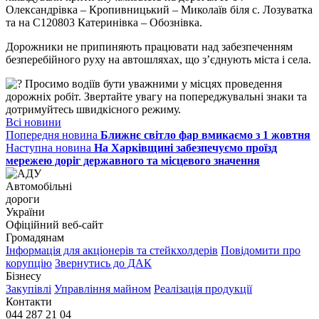
Олександрівка – Кропивницький – Миколаїв біля с. Лозуватка
та на С120803 Катеринівка – Обознівка.
Дорожники не припиняють працювати над забезпеченням
безперебійного руху на автошляхах, що з’єднують міста і села.
Просимо водіїв бути уважними у місцях проведення
дорожніх робіт. Звертайте увагу на попереджувальні знаки та
дотримуйтесь швидкісного режиму.
Всі новини
Попередня новина
Ближнє світло фар вмикаємо з 1 жовтня
Наступна новина
На Харківщині забезпечуємо проїзд
мережею доріг державного та місцевого значення
Автомобільні
дороги
України
Офіційний веб‑сайт
Громадянам
Інформація для акціонерів та стейкхолдерів
Повідомити про
корупцію
Звернутись до ДАК
Бізнесу
Закупівлі
Управління майном
Реалізація продукції
Контакти
044 287 21 04