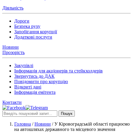
Діяльність
Дороги
Безпека руху
Запобігання корупції
Додаткові послуги
Новини
Прозорість
Закупівлі
Інформація для акціонерів та стейкхолдерів
Звернутись до ДАК
Повідомити про корупцію
Відкриті дані
Інформація емітента
Контакти
Пошук
Головна
/
Новини
/
У Кіровоградській області працюємо
на автошляхах державного та місцевого значення