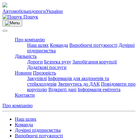
Автомобільні
дороги
України
Пошук
Про компанію
Наш шлях
Команда
Виробничі потужності
Дочірні
підприємства
Діяльність
Дороги
Безпека руху
Запобігання корупції
Додаткові послуги
Новини
Прозорість
Закупівлі
Інформація для акціонерів та
стейкхолдерів
Звернутись до ДАК
Повідомити про
корупцію
Відкриті дані
Інформація емітента
Контакти
Про компанію
Наш шлях
Команда
Дочірні підприємства
Виробничі потужності