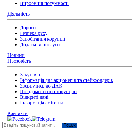
Виробничі потужності
Діяльність
Дороги
Безпека руху
Запобігання корупції
Додаткові послуги
Новини
Прозорість
Закупівлі
Інформація для акціонерів та стейкхолдерів
Звернутись до ДАК
Повідомити про корупцію
Відкриті дані
Інформація емітента
Контакти
Пошук