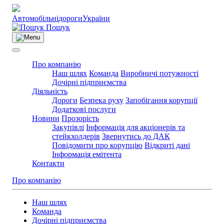
Автомобільні
дороги
України
Пошук
Про компанію
Наш шлях
Команда
Виробничі потужності
Дочірні підприємства
Діяльність
Дороги
Безпека руху
Запобігання корупції
Додаткові послуги
Новини
Прозорість
Закупівлі
Інформація для акціонерів та
стейкхолдерів
Звернутись до ДАК
Повідомити про корупцію
Відкриті дані
Інформація емітента
Контакти
Про компанію
Наш шлях
Команда
Дочірні підприємства