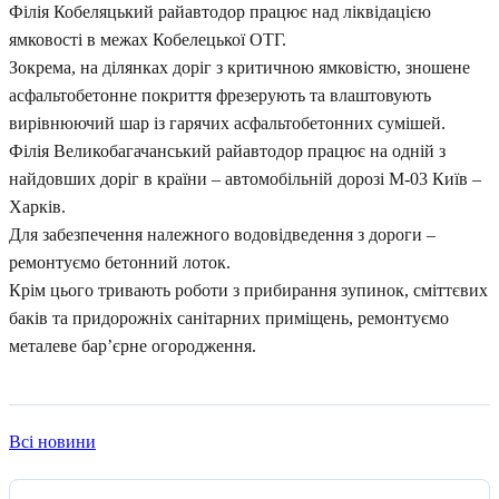
Філія Кобеляцький райавтодор працює над ліквідацією
ямковості в межах Кобелецької ОТГ.
Зокрема, на ділянках доріг з критичною ямковістю, зношене
асфальтобетонне покриття фрезерують та влаштовують
вирівнюючий шар із гарячих асфальтобетонних сумішей.
Філія Великобагачанський райавтодор працює на одній з
найдовших доріг в країни – автомобільній дорозі М-03 Київ –
Харків.
Для забезпечення належного водовідведення з дороги –
ремонтуємо бетонний лоток.
Крім цього тривають роботи з прибирання зупинок, сміттєвих
баків та придорожніх санітарних приміщень, ремонтуємо
металеве барʼєрне огородження.
Всі новини