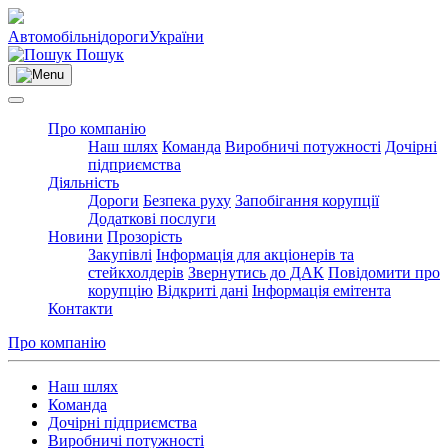
Автомобільні
дороги
України
Пошук
Про компанію
Наш шлях
Команда
Виробничі потужності
Дочірні
підприємства
Діяльність
Дороги
Безпека руху
Запобігання корупції
Додаткові послуги
Новини
Прозорість
Закупівлі
Інформація для акціонерів та
стейкхолдерів
Звернутись до ДАК
Повідомити про
корупцію
Відкриті дані
Інформація емітента
Контакти
Про компанію
Наш шлях
Команда
Дочірні підприємства
Виробничі потужності