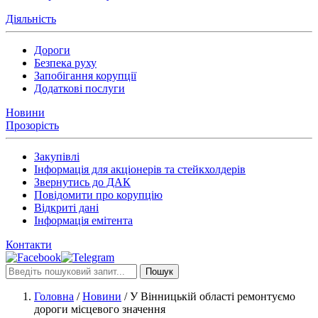
Діяльність
Дороги
Безпека руху
Запобігання корупції
Додаткові послуги
Новини
Прозорість
Закупівлі
Інформація для акціонерів та стейкхолдерів
Звернутись до ДАК
Повідомити про корупцію
Відкриті дані
Інформація емітента
Контакти
Пошук
Головна
/
Новини
/
У Вінницькій області ремонтуємо
дороги місцевого значення