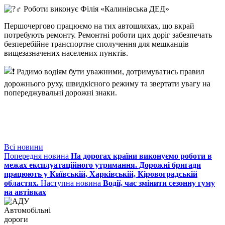
Роботи виконує Філія «Калинівська ДЕД»
Першочергово працюємо на тих автошляхах, що вкрай
потребують ремонту. Ремонтні роботи цих доріг забезпечать
безперебійне транспортне сполучення для мешканців
вищезазначених населених пунктів.
Радимо водіям бути уважними, дотримуватись правил
дорожнього руху, швидкісного режиму та звертати увагу на
попереджувальні дорожні знаки.
Всі новини
Попередня новина
На дорогах країни виконуємо роботи в
межах експлуатаційного утримання. Дорожні бригади
працюють у Київській, Харківській, Кіровоградській
областях.
Наступна новина
Водії, час змінити сезонну гуму
на автівках
Автомобільні
дороги