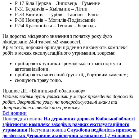
Р-17 Біла Церква – Липовець – Гуменне
Р-31 Бердичів – Хмільник – Літин
Р-33 Вінниця – Турбів – Гайсин – Балта
Р-36 Немирів – Могилів-Подільський
Р-54 Краснопілка – Теплик – Бершадь
На дорогах місцевого значення з початку року було
ліквідовано 24,4 тисячі м2 ямковості.
Крім того, дорожні бригади щоденно виконують комплекс
робіт в межах експлуатаційного утримання, зокрема:
прибирають зупинки громадського транспорту та
автопавільйони;
прибирають нанесений ґрунт під бортовим каменем;
скошують траву тощо.
Працює ДП «Вінницький облавтодор»
Радимо водіям бути уважними у місцях проведення дорожніх
робіт. Звертайте увагу на попереджувальні знаки та
дотримуйтесь швидкісного режиму.
Всі новини
Попередня новина
На державних дорогах Київської області
здійснюємо комплекс заходів в рамках експлуатаційного
утримання
Наступна новина
Службова недбалість призвела
до збитків Державній акціонерній компанії в 1,7 мільйона