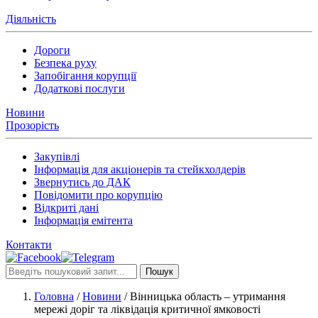
Діяльність
Дороги
Безпека руху
Запобігання корупції
Додаткові послуги
Новини
Прозорість
Закупівлі
Інформація для акціонерів та стейкхолдерів
Звернутись до ДАК
Повідомити про корупцію
Відкриті дані
Інформація емітента
Контакти
Пошук
Головна
/
Новини
/
Вінницька область – утримання
мережі доріг та ліквідація критичної ямковості