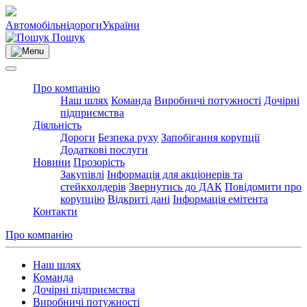
Автомобільні
дороги
України
Пошук
Про компанію
Наш шлях
Команда
Виробничі потужності
Дочірні
підприємства
Діяльність
Дороги
Безпека руху
Запобігання корупції
Додаткові послуги
Новини
Прозорість
Закупівлі
Інформація для акціонерів та
стейкхолдерів
Звернутись до ДАК
Повідомити про
корупцію
Відкриті дані
Інформація емітента
Контакти
Про компанію
Наш шлях
Команда
Дочірні підприємства
Виробничі потужності