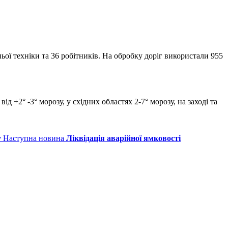
ї техніки та 36 робітників. На обробку доріг використали 955
д +2° -3° морозу, у східних областях 2-7° морозу, на заході та
у
Наступна новина
Ліквідація аварійної ямковості