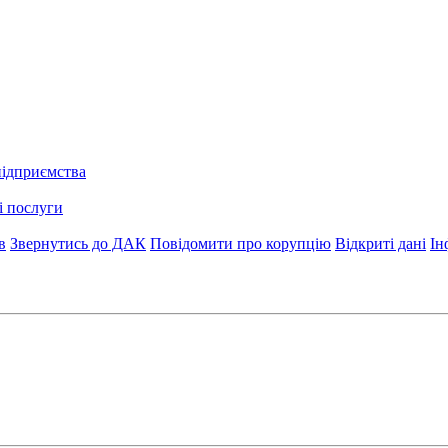
підприємства
і послуги
в
Звернутись до ДАК
Повідомити про корупцію
Відкриті дані
Ін