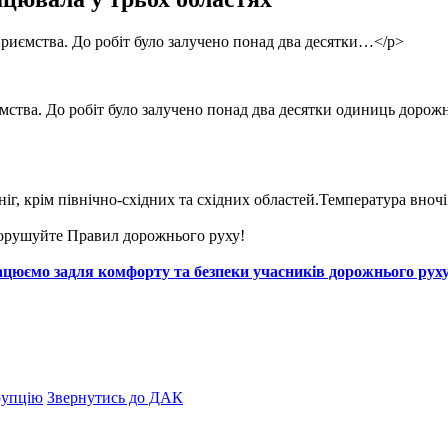
иємства. До робіт було залучено понад два десятки…</p>
ва. До робіт було залучено понад два десятки одиниць дорожньо
, крім північно-східних та східних областей.Температура вночі ві
порушуйте Правил дорожнього руху!
ацюємо задля комфорту та безпеки учасників дорожнього рух
рупцію
Звернутись до ДАК