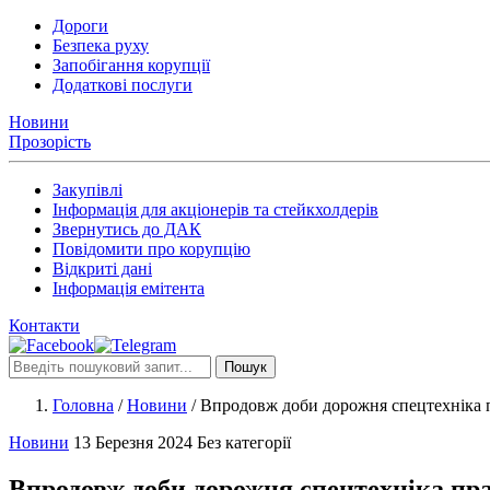
Дороги
Безпека руху
Запобігання корупції
Додаткові послуги
Новини
Прозорість
Закупівлі
Інформація для акціонерів та стейкхолдерів
Звернутись до ДАК
Повідомити про корупцію
Відкриті дані
Інформація емітента
Контакти
Пошук
Головна
/
Новини
/
Впродовж доби дорожня спецтехніка п
Новини
13 Березня 2024
Без категорії
Впродовж доби дорожня спецтехніка пра