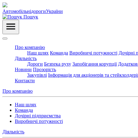
Автомобільні
дороги
України
Пошук
Про компанію
Наш шлях
Команда
Виробничі потужності
Дочірні 
Діяльність
Дороги
Безпека руху
Запобігання корупції
Додатков
Новини
Прозорість
Закупівлі
Інформація для акціонерів та стейкхолдері
Контакти
Про компанію
Наш шлях
Команда
Дочірні підприємства
Виробничі потужності
Діяльність