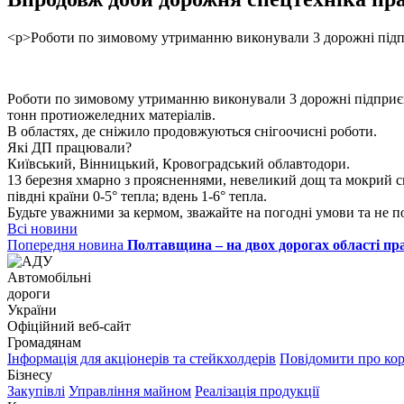
<p>Роботи по зимовому утриманню виконували 3 дорожні підпр
Роботи по зимовому утриманню виконували 3 дорожні підприємст
тонн протиожеледних матеріалів.
В областях, де сніжило продовжуються снігоочисні роботи.
Які ДП працювали?
Київський, Вінницький, Кровоградський облавтодори.
13 березня хмарно з проясненнями, невеликий дощ та мокрий сніг
півдні країни 0-5° тепла; вдень 1-6° тепла.
Б
удьте уважними за кермом, зважайте на погодні умови та не 
Всі новини
Попередня новина
Полтавщина – на двох дорогах області пр
Автомобільні
дороги
України
Офіційний веб‑сайт
Громадянам
Інформація для акціонерів та стейкхолдерів
Повідомити про ко
Бізнесу
Закупівлі
Управління майном
Реалізація продукції