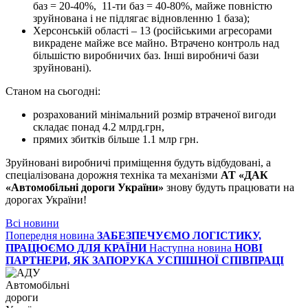
баз = 20-40%, 11-ти баз = 40-80%, майже повністю
зруйнована і не підлягає відновленню 1 база);
Херсонській області – 13 (російськими агресорами
викрадене майже все майно. Втрачено контроль над
більшістю виробничих баз. Інші виробничі бази
зруйновані).
Станом на сьогодні:
розрахований мінімальний розмір втраченої вигоди
складає понад 4.2 млрд.грн,
прямих збитків більше 1.1 млр грн.
Зруйновані виробничі приміщення будуть відбудовані, а
спеціалізована дорожня техніка та механізми
АТ «ДАК
«Автомобільні дороги України»
знову будуть працювати на
дорогах України!
Всі новини
Попередня новина
ЗАБЕЗПЕЧУЄМО ЛОГІСТИКУ,
ПРАЦЮЄМО ДЛЯ КРАЇНИ
Наступна новина
НОВІ
ПАРТНЕРИ, ЯК ЗАПОРУКА УСПІШНОЇ СПІВПРАЦІ
Автомобільні
дороги