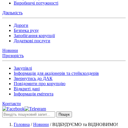
Виробничі потужності
Діяльність
Дороги
Безпека руху
Запобігання корупції
Додаткові послуги
Новини
Прозорість
Закупівлі
Інформація для акціонерів та стейкхолдерів
Звернутись до ДАК
Повідомити про корупцію
Відкриті дані
Інформація емітента
Контакти
Пошук
Головна
/
Новини
/
ВІДБУДУЄМО та ВІДНОВИМО!