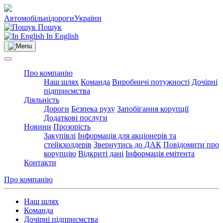
Автомобільні
дороги
України
Пошук
In English
Про компанію
Наш шлях
Команда
Виробничі потужності
Дочірні
підприємства
Діяльність
Дороги
Безпека руху
Запобігання корупції
Додаткові послуги
Новини
Прозорість
Закупівлі
Інформація для акціонерів та
стейкхолдерів
Звернутись до ДАК
Повідомити про
корупцію
Відкриті дані
Інформація емітента
Контакти
Про компанію
Наш шлях
Команда
Дочірні підприємства