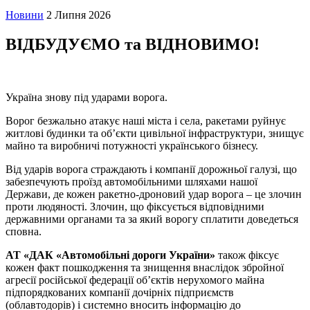
Новини
2 Липня 2026
ВІДБУДУЄМО та ВІДНОВИМО!
Україна знову під ударами ворога.
Ворог безжально атакує наші міста і села, ракетами руйнує
житлові будинки та об’єкти цивільної інфраструктури, знищує
майно та виробничі потужності українського бізнесу.
Від ударів ворога страждають і компанії дорожньої галузі, що
забезпечують проїзд автомобільними шляхами нашої
Держави, де кожен ракетно-дроновий удар ворога – це злочин
проти людяності. Злочин, що фіксується відповідними
державними органами та за який ворогу сплатити доведеться
сповна.
АТ «ДАК «Автомобільні дороги України»
також фіксує
кожен факт пошкодження та знищення внаслідок збройної
агресії російської федерації об’єктів нерухомого майна
підпорядкованих компанії дочірніх підприємств
(облавтодорів) і системно вносить інформацію до