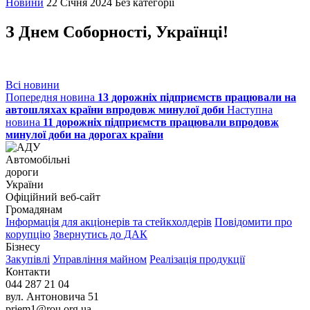
Новини
22 Січня 2024
Без категорії
З Днем Соборності, Українці!
Всі новини
Попередня новина
13 дорожніх підприємств працювали на
автошляхах країни впродовж минулої доби
Наступна
новина
11 дорожніх підприємств працювали впродовж
минулої доби на дорогах країни
Автомобільні
дороги
України
Офіційний веб‑сайт
Громадянам
Інформація для акціонерів та стейкхолдерів
Повідомити про
корупцію
Звернутись до ДАК
Бізнесу
Закупівлі
Управління майном
Реалізація продукції
Контакти
044 287 21 04
вул. Антоновича 51
priem1@rou.org.ua