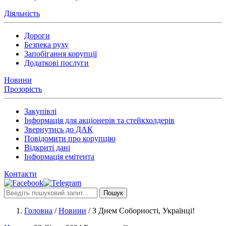
Діяльність
Дороги
Безпека руху
Запобігання корупції
Додаткові послуги
Новини
Прозорість
Закупівлі
Інформація для акціонерів та стейкхолдерів
Звернутись до ДАК
Повідомити про корупцію
Відкриті дані
Інформація емітента
Контакти
Пошук
Головна
/
Новини
/
З Днем Соборності, Українці!