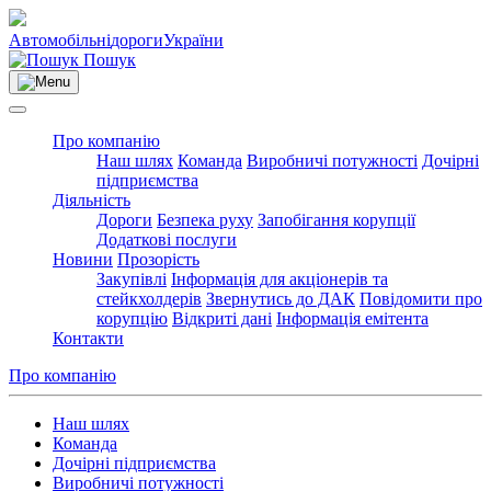
Автомобільні
дороги
України
Пошук
Про компанію
Наш шлях
Команда
Виробничі потужності
Дочірні
підприємства
Діяльність
Дороги
Безпека руху
Запобігання корупції
Додаткові послуги
Новини
Прозорість
Закупівлі
Інформація для акціонерів та
стейкхолдерів
Звернутись до ДАК
Повідомити про
корупцію
Відкриті дані
Інформація емітента
Контакти
Про компанію
Наш шлях
Команда
Дочірні підприємства
Виробничі потужності