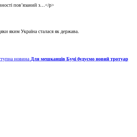
авності пов’язаний з…</p>
яки яким Україна сталася як держава.
тупна новина
Для мешканців Бучі будуємо новий тротуар