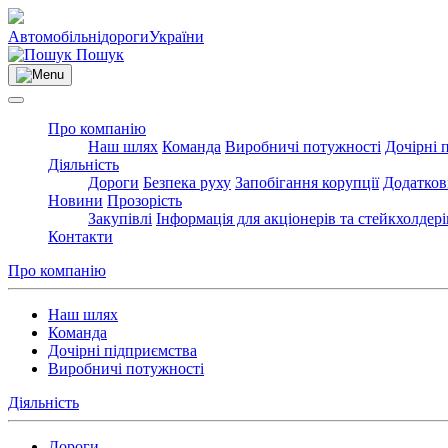
Автомобільні
дороги
України
Пошук
Про компанію
Наш шлях
Команда
Виробничі потужності
Дочірні 
Діяльність
Дороги
Безпека руху
Запобігання корупції
Додатков
Новини
Прозорість
Закупівлі
Інформація для акціонерів та стейкхолдері
Контакти
Про компанію
Наш шлях
Команда
Дочірні підприємства
Виробничі потужності
Діяльність
Дороги