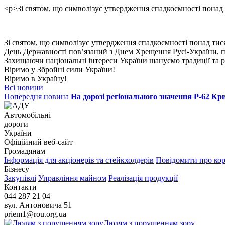
<p>Зі святом, що символізує утвердження спадкоємності понад 
Зі святом, що символізує утвердження спадкоємності понад тися
День Державності пов’язаний з Днем Хрещення Русі-України, пр
Захищаючи національні інтереси України шануємо традиції та 
Віримо у Збройні сили України!
Віримо в Україну!
Всі новини
Попередня новина
На дорозі регіонального значення Р-62 Кр
Автомобільні
дороги
України
Офіційний веб‑сайт
Громадянам
Інформація для акціонерів та стейкхолдерів
Повідомити про ко
Бізнесу
Закупівлі
Управління майном
Реалізація продукції
Контакти
044 287 21 04
вул. Антоновича 51
priem1@rou.org.ua
Людям з порушенням зору