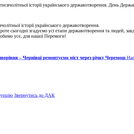
тисячолітньої історії українського державотворення. День Держ
чолітньої історії українського державотворення.
оте сьогодні згадуємо усі етапи державотворення та людей, завд
робимо усе, для нашої Перемоги!
иворівня – Чернівці ремонтуємо міст через річку Черемош
Нас
рупцію
Звернутись до ДАК