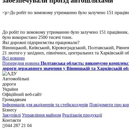
забезпечували проїзд автошляхами
<p>До робіт по зимовому утриманню було залучено 151 праців
До робіт по зимовому утриманню було залучено 151 працівник
було використано 2500 тисячі тонн.
Які дорожні підприємства працювали?
Вінницький, Київський, Кіровоградський, Полтавський, Рівне
21 лютого у західних, північних, центральних та Харківській об
Всі новини
Попередня новина
Полтавська область: виконуємо комплекс
дороги державного значення у Вінницькій та Харківській об
Автомобільні
дороги
України
Офіційний веб‑сайт
Громадянам
Інформація для акціонерів та стейкхолдерів
Повідомити про ко
Бізнесу
Закупівлі
Управління майном
Реалізація продукції
Контакти
044 287 21 04