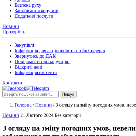
Безпека руху
Запобігання корупції
Додаткові послуги
Новини
Прозорість
Закупівлі
Інформація для акціонерів та стейкхолдерів
Звернутись до ДАК
Повідомити про корупцію
Відкриті дані
Інформація емітента
Контакти
Пошук
Головна
/
Новини
/
З огляду на зміну погодних умов, нев
Новини
21 Лютого 2024
Без категорії
З огляду на зміну погодних умов, невел