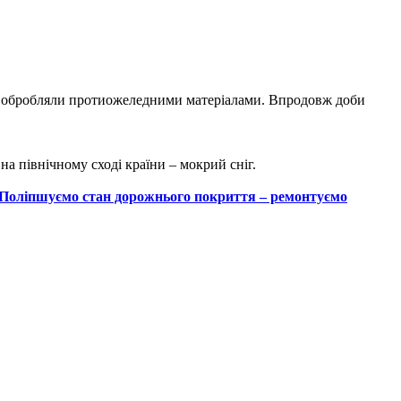
тя обробляли протиожеледними матеріалами. Впродовж доби
на північному сході країни – мокрий сніг.
Поліпшуємо стан дорожнього покриття – ремонтуємо