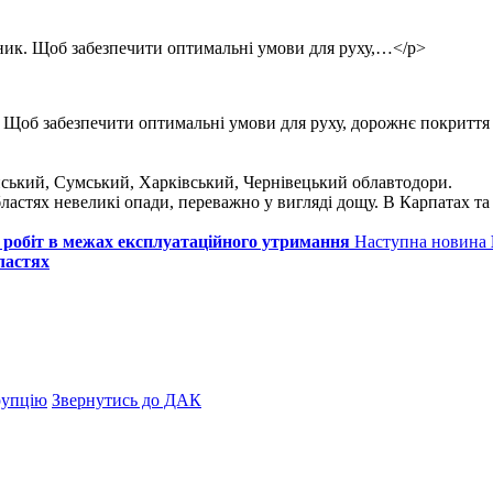
ник. Щоб забезпечити оптимальні умови для руху,…</p>
. Щоб забезпечити оптимальні умови для руху, дорожнє покрит
нський, Сумський, Харківський, Чернівецький облавтодори.
ластях невеликі опади, переважно у вигляді дощу. В Карпатах та 
 робіт в межах експлуатаційного утримання
Наступна новина
ластях
рупцію
Звернутись до ДАК