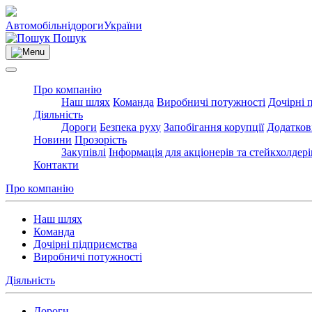
Автомобільні
дороги
України
Пошук
Про компанію
Наш шлях
Команда
Виробничі потужності
Дочірні 
Діяльність
Дороги
Безпека руху
Запобігання корупції
Додатков
Новини
Прозорість
Закупівлі
Інформація для акціонерів та стейкхолдері
Контакти
Про компанію
Наш шлях
Команда
Дочірні підприємства
Виробничі потужності
Діяльність
Дороги