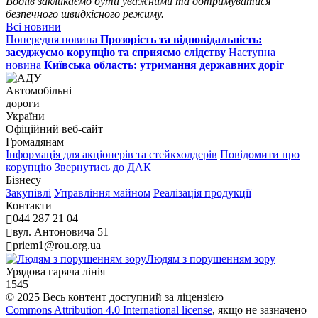
Водіїв закликаємо бути уважними та дотримуватися
безпечного швидкісного режиму.
Всі новини
Попередня новина
Прозорість та відповідальність:
засуджуємо корупцію та сприяємо слідству
Наступна
новина
Київська область: утримання державних доріг
Автомобільні
дороги
України
Офіційний веб‑сайт
Громадянам
Інформація для акціонерів та стейкхолдерів
Повідомити про
корупцію
Звернутись до ДАК
Бізнесу
Закупівлі
Управління майном
Реалізація продукції
Контакти
044 287 21 04
вул. Антоновича 51
priem1@rou.org.ua
Людям з порушенням зору
Урядова гаряча лінія
1545
© 2025 Весь контент доступний за ліцензією
Commons Attribution 4.0 International license
, якщо не зазначено