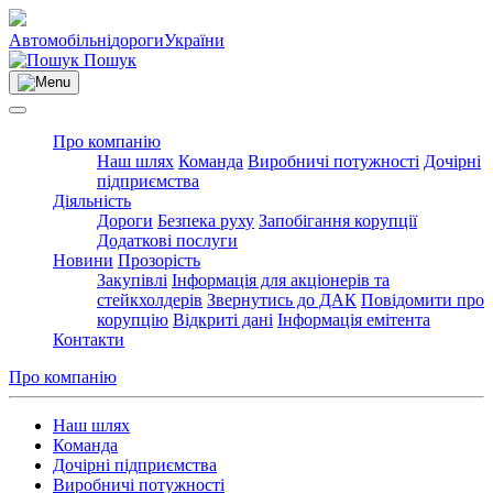
Автомобільні
дороги
України
Пошук
Про компанію
Наш шлях
Команда
Виробничі потужності
Дочірні
підприємства
Діяльність
Дороги
Безпека руху
Запобігання корупції
Додаткові послуги
Новини
Прозорість
Закупівлі
Інформація для акціонерів та
стейкхолдерів
Звернутись до ДАК
Повідомити про
корупцію
Відкриті дані
Інформація емітента
Контакти
Про компанію
Наш шлях
Команда
Дочірні підприємства
Виробничі потужності