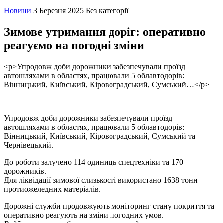
Новини
3 Березня 2025
Без категорії
Зимове утримання доріг: оперативно
реагуємо на погодні зміни
<p>Упродовж доби дорожники забезпечували проїзд
автошляхами в областях, працювали 5 облавтодорів:
Вінницький, Київський, Кіровоградський, Сумський…</p>
Упродовж доби дорожники забезпечували проїзд
автошляхами в областях, працювали 5 облавтодорів:
Вінницький, Київський, Кіровоградський, Сумський та
Чернівецький.
До роботи залучено 114 одиниць спецтехніки та 170
дорожників.
Для ліквідації зимової слизькості використано 1638 тонн
протиожеледних матеріалів.
Дорожні служби продовжують моніторинг стану покриття та
оперативно реагують на зміни погодних умов.