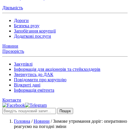
Діяльність
Дороги
Безпека руху
Запобігання корупції
Додаткові послуги
Новини
Прозорість
Закупівлі
Інформація для акціонерів та стейкхолдерів
Звернутись до ДАК
Повідомити про корупцію
Відкриті дані
Інформація емітента
Контакти
Пошук
Головна
/
Новини
/
Зимове утримання доріг: оперативно
реагуємо на погодні зміни